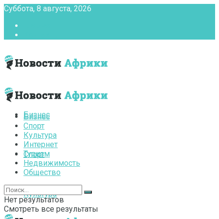
Суббота, 8 августа, 2026
Главная
Контакты
Бизнес
Бизнес
Спорт
Культура
Интернет
Туризм
Спорт
Недвижимость
Общество
Культура
Нет результатов
Смотреть все результаты