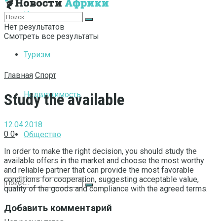
Интернет
Нет результатов
Смотреть все результаты
Туризм
Главная
Спорт
Недвижимость
Study the available
12.04.2018
0
0
Общество
In order to make the right decision, you should study the
available offers in the market and choose the most worthy
and reliable partner that can provide the most favorable
conditions for cooperation, suggesting acceptable value,
quality of the goods and compliance with the agreed terms.
Добавить комментарий