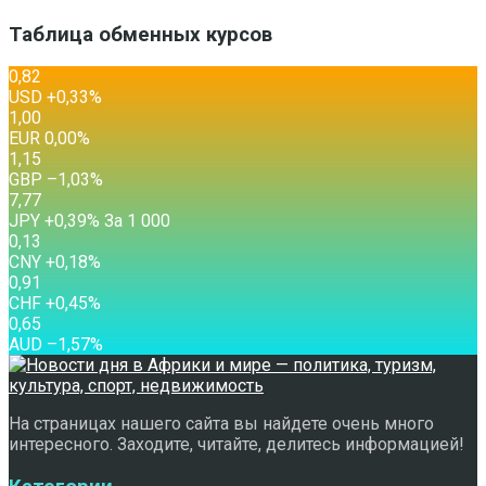
Таблица обменных курсов
0,82
USD
+0,33
%
1,00
EUR
0,00
%
1,15
GBP
–1,03
%
7,77
JPY
+0,39
%
За 1 000
0,13
CNY
+0,18
%
0,91
CHF
+0,45
%
0,65
AUD
–1,57
%
На страницах нашего сайта вы найдете очень много
интересного. Заходите, читайте, делитесь информацией!