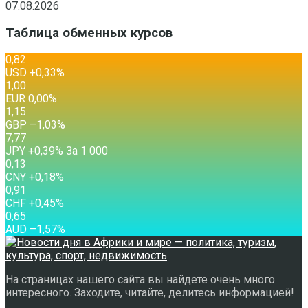
07.08.2026
Таблица обменных курсов
0,82
USD
+0,33
%
1,00
EUR
0,00
%
1,15
GBP
–1,03
%
7,77
JPY
+0,39
%
За 1 000
0,13
CNY
+0,18
%
0,91
CHF
+0,45
%
0,65
AUD
–1,57
%
На страницах нашего сайта вы найдете очень много
интересного. Заходите, читайте, делитесь информацией!