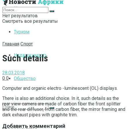
Интернет
Нет результатов
Смотреть все результаты
Туризм
Главная
Спорт
Недвижимость
Such details
28.03.2018
0
0
Общество
Computer and organic electro -luminescent (OL) displays.
There is also an additional choice. In it, such details as the
rear view camera are made of carbon fiber the front splitter
and the rear diffuser, from carbon fiber, the mirror framing and
dark exhaust pipes with graphite trim.
Добавить комментарий