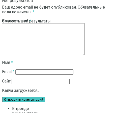
Нет результатов
Ваш адрес email не будет опубликован.
Обязательные
поля помечены
*
Комментарий
*
Смотреть все результаты
Имя
*
Email
*
Сайт
Капча загружается...
В тренде