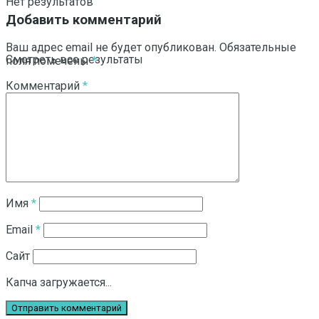
Нет результатов
Добавить комментарий
Ваш адрес email не будет опубликован.
Обязательные
Смотреть все результаты
поля помечены
*
Комментарий
*
Имя
*
Email
*
Сайт
Капча загружается...