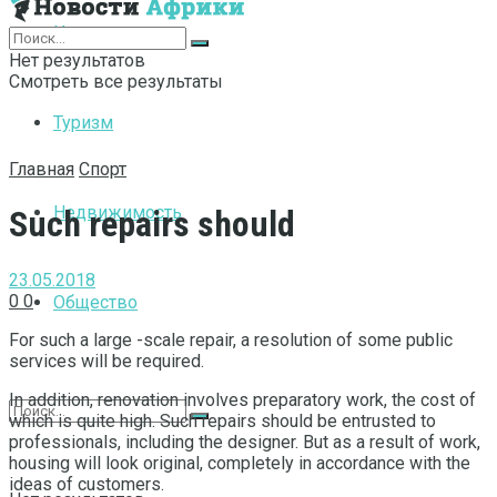
Интернет
Нет результатов
Смотреть все результаты
Туризм
Главная
Спорт
Недвижимость
Such repairs should
23.05.2018
0
0
Общество
For such a large -scale repair, a resolution of some public
services will be required.
In addition, renovation involves preparatory work, the cost of
which is quite high. Such repairs should be entrusted to
professionals, including the designer. But as a result of work,
housing will look original, completely in accordance with the
ideas of customers.