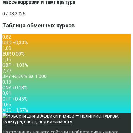
массе коррозии и температуре
07.08.2026
Таблица обменных курсов
0,82
USD
+0,33
%
1,00
EUR
0,00
%
1,15
GBP
–1,03
%
7,77
JPY
+0,39
%
За 1 000
0,13
CNY
+0,18
%
0,91
CHF
+0,45
%
0,65
AUD
–1,57
%
На страницах нашего сайта вы найдете очень много