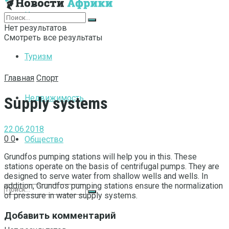
Интернет
Нет результатов
Смотреть все результаты
Туризм
Главная
Спорт
Недвижимость
Supply systems
22.06.2018
0
0
Общество
Grundfos pumping stations will help you in this.
These
stations operate on the basis of centrifugal pumps. They are
designed to serve water from shallow wells and wells. In
addition, Grundfos pumping stations ensure the normalization
of pressure in water supply systems.
Добавить комментарий