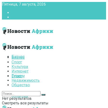
Пятница, 7 августа, 2026
Главная
Контакты
Бизнес
Бизнес
Спорт
Культура
Интернет
Туризм
Спорт
Недвижимость
Общество
Культура
Нет результатов
Смотреть все результаты