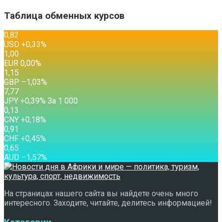
Таблица обменных курсов
0,82
USD
+0,33
%
1,00
EUR
0,00
%
1,15
GBP
–1,03
%
7,77
JPY
+0,39
%
За 1 000
0,13
CNY
+0,18
%
0,91
CHF
+0,45
%
0,65
AUD
–1,57
%
На страницах нашего сайта вы найдете очень много
интересного. Заходите, читайте, делитесь информацией!