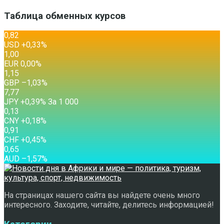
Таблица обменных курсов
0,82
USD
+0,33
%
1,00
EUR
0,00
%
1,15
GBP
–1,03
%
7,77
JPY
+0,39
%
За 1 000
0,13
CNY
+0,18
%
0,91
CHF
+0,45
%
0,65
AUD
–1,57
%
На страницах нашего сайта вы найдете очень много
интересного. Заходите, читайте, делитесь информацией!