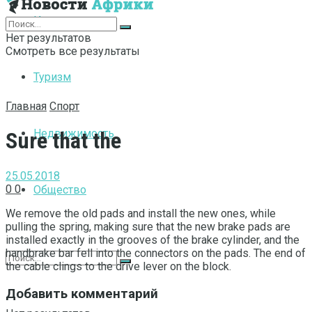
Интернет
Нет результатов
Смотреть все результаты
Туризм
Главная
Спорт
Недвижимость
Sure that the
25.05.2018
0
0
Общество
We remove the old pads and install the new ones, while
pulling the spring, making sure that the new brake pads are
installed exactly in the grooves of the brake cylinder, and the
handbrake bar fell into the connectors on the pads.
The end of
the cable clings to the drive lever on the block.
Добавить комментарий