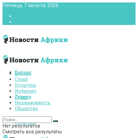
Пятница, 7 августа, 2026
Главная
Контакты
Бизнес
Бизнес
Спорт
Культура
Интернет
Туризм
Спорт
Недвижимость
Общество
Культура
Нет результатов
Смотреть все результаты