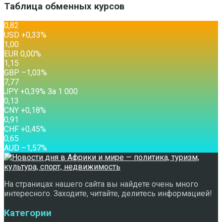
Таблица обменных курсов
0,82
USD
+0,33
%
1,00
EUR
0,00
%
1,15
GBP
–1,03
%
7,77
JPY
+0,39
%
За 1 000
0,13
CNY
+0,18
%
0,91
CHF
+0,45
%
0,65
AUD
–1,57
%
На страницах нашего сайта вы найдете очень много
интересного. Заходите, читайте, делитесь информацией!
Категории