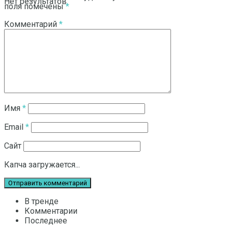
Нет результатов
поля помечены
*
Комментарий
*
Смотреть все результаты
Имя
*
Email
*
Сайт
Капча загружается...
В тренде
Комментарии
Последнее