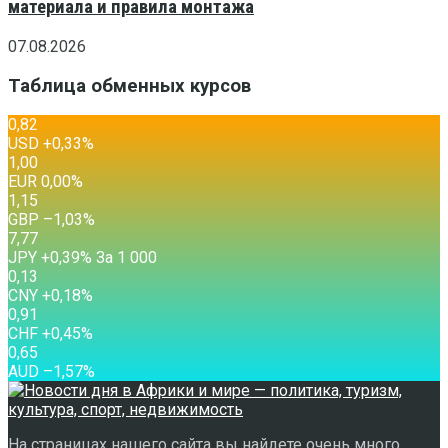
материала и правила монтажа
07.08.2026
Таблица обменных курсов
0,82
USD
+0,33
%
1,00
EUR
0,00
%
1,15
GBP
–1,03
%
7,77
JPY
+0,39
%
За 1 000
0,13
CNY
+0,18
%
0,91
CHF
+0,45
%
0,65
AUD
–1,57
%
На страницах нашего сайта вы найдете очень много