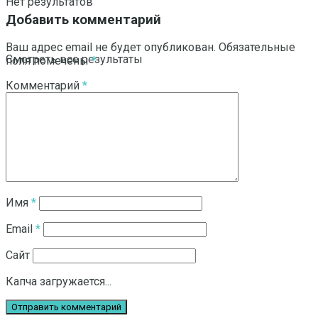
Нет результатов
Добавить комментарий
Ваш адрес email не будет опубликован.
Обязательные
Смотреть все результаты
поля помечены
*
Комментарий
*
Имя
*
Email
*
Сайт
Капча загружается...