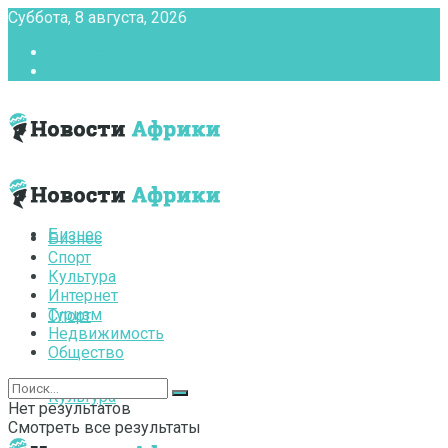
Суббота, 8 августа, 2026
Главная
Контакты
Бизнес
Бизнес
Спорт
Культура
Интернет
Туризм
Спорт
Недвижимость
Общество
Культура
Нет результатов
Смотреть все результаты