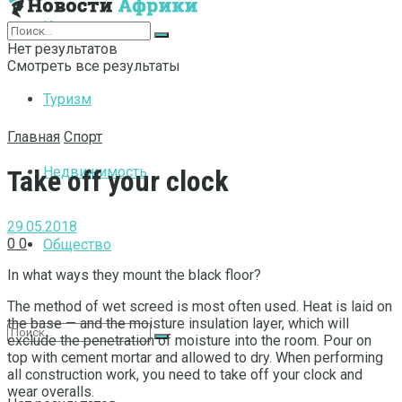
Интернет
Нет результатов
Смотреть все результаты
Туризм
Главная
Спорт
Недвижимость
Take off your clock
29.05.2018
0
0
Общество
In what ways they mount the black floor?
The method of wet screed is most often used. Heat is laid on
the base — and the moisture insulation layer, which will
exclude the penetration of moisture into the room. Pour on
top with cement mortar and allowed to dry. When performing
all construction work, you need to take off your clock and
wear overalls.