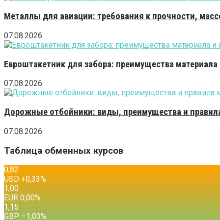
Металлы для авиации: требования к прочности, масс
07.08.2026
Евроштакетник для забора: преимущества материала
07.08.2026
Дорожные отбойники: виды, преимущества и правила
07.08.2026
Таблица обменных курсов
0,82
USD
+0,33
%
1,00
EUR
0,00
%
1,15
GBP
–1,03
%