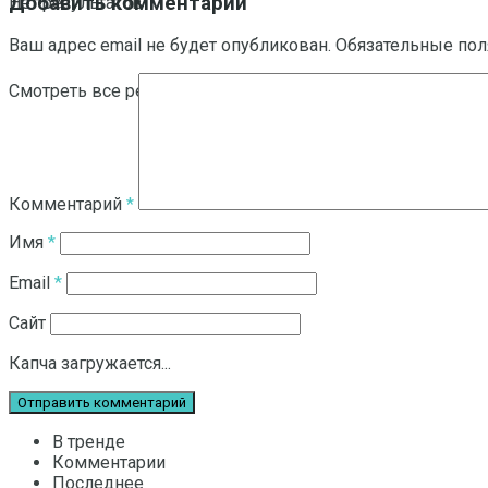
Добавить комментарий
Нет результатов
Ваш адрес email не будет опубликован.
Обязательные по
Смотреть все результаты
Комментарий
*
Имя
*
Email
*
Сайт
Капча загружается...
В тренде
Комментарии
Последнее