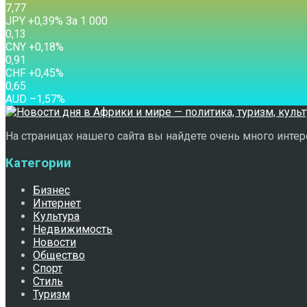
7,77
JPY
+0,39
%
За 1 000
0,13
CNY
+0,18
%
0,91
CHF
+0,45
%
0,65
AUD
–1,57
%
На страницах нашего сайта вы найдете очень много интере
Категории
Бизнес
Интернет
Культура
Недвижимость
Новости
Общество
Спорт
Стиль
Туризм