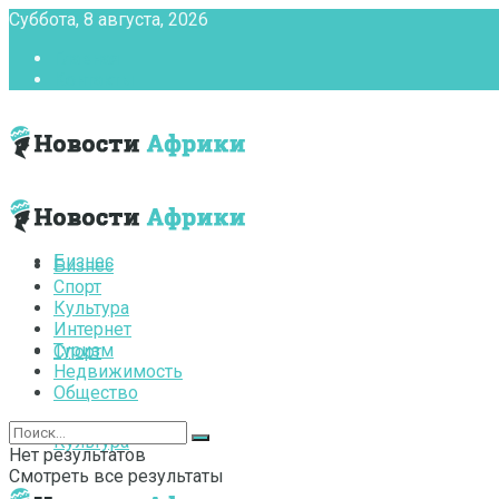
Суббота, 8 августа, 2026
Главная
Контакты
Бизнес
Бизнес
Спорт
Культура
Интернет
Туризм
Спорт
Недвижимость
Общество
Культура
Нет результатов
Смотреть все результаты