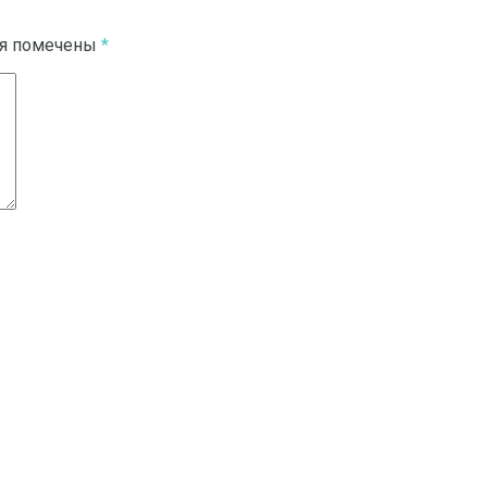
ля помечены
*