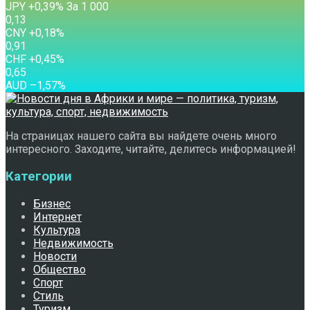
JPY
+0,39
%
За 1 000
0,13
CNY
+0,18
%
0,91
CHF
+0,45
%
0,65
AUD
–1,57
%
На страницах нашего сайта вы найдете очень много
интересного. Заходите, читайте, делитесь информацией!
Категории
Бизнес
Интернет
Культура
Недвижимость
Новости
Общество
Спорт
Стиль
Туризм