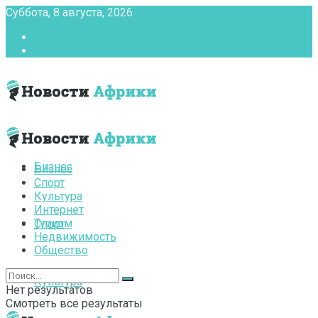
Суббота, 8 августа, 2026
Главная
Контакты
Бизнес
Бизнес
Спорт
Культура
Интернет
Туризм
Спорт
Недвижимость
Общество
Культура
Нет результатов
Смотреть все результаты