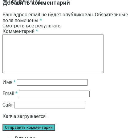
Нет результатов
Добавить комментарий
Ваш адрес email не будет опубликован.
Обязательные
поля помечены
*
Смотреть все результаты
Комментарий
*
Имя
*
Email
*
Сайт
Капча загружается...