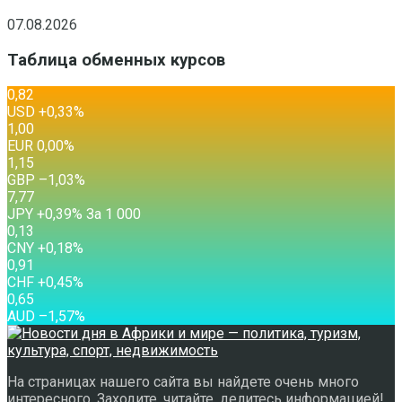
07.08.2026
Таблица обменных курсов
0,82
USD
+0,33
%
1,00
EUR
0,00
%
1,15
GBP
–1,03
%
7,77
JPY
+0,39
%
За 1 000
0,13
CNY
+0,18
%
0,91
CHF
+0,45
%
0,65
AUD
–1,57
%
На страницах нашего сайта вы найдете очень много
интересного. Заходите, читайте, делитесь информацией!