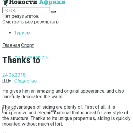
Интернет
Нет результатов
Смотреть все результаты
Туризм
Главная
Спорт
Недвижимость
Thanks to
24.05.2018
0
0
Общество
He gives him an amazing and original appearance, and also
carefully decorates the walls.
The advantages of siding are plenty of. First of all, it is
inexpensive and elegant material that is ideal for any style of
the structure. Thanks to its unique properties, siding is quickly
mounted without much effort.