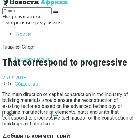
Интернет
Нет результатов
Смотреть все результаты
Туризм
Главная
Спорт
Недвижимость
That correspond to progressive
25.05.2018
0
0
Общество
The main direction of capital construction in the industry of
building materials should ensure the reconstruction of
existing factories based on the advanced technology of
machine manufacture of elements, parts and units that
correspond to progressive techniques for the construction of
buildings and structures.
Добавить комментарий