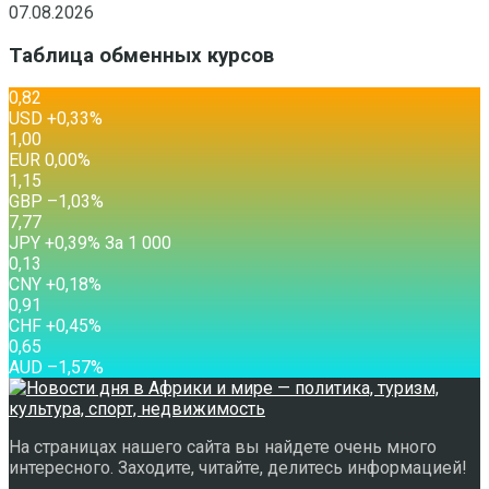
07.08.2026
Таблица обменных курсов
0,82
USD
+0,33
%
1,00
EUR
0,00
%
1,15
GBP
–1,03
%
7,77
JPY
+0,39
%
За 1 000
0,13
CNY
+0,18
%
0,91
CHF
+0,45
%
0,65
AUD
–1,57
%
На страницах нашего сайта вы найдете очень много
интересного. Заходите, читайте, делитесь информацией!