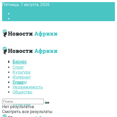
Пятница, 7 августа, 2026
Главная
Контакты
Бизнес
Бизнес
Спорт
Культура
Интернет
Туризм
Спорт
Недвижимость
Общество
Культура
Нет результатов
Смотреть все результаты