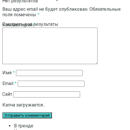
Нет результатов
Ваш адрес email не будет опубликован.
Обязательные
поля помечены
*
Смотреть все результаты
Комментарий
*
Имя
*
Email
*
Сайт
Капча загружается...
В тренде