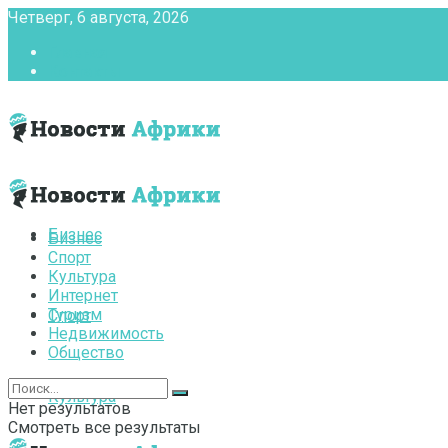
Четверг, 6 августа, 2026
Главная
Контакты
Бизнес
Бизнес
Спорт
Культура
Интернет
Туризм
Спорт
Недвижимость
Общество
Культура
Нет результатов
Смотреть все результаты