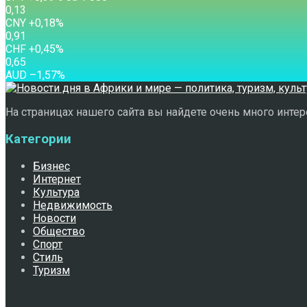
0,13
CNY
+0,18
%
0,91
CHF
+0,45
%
0,65
AUD
–1,57
%
На страницах нашего сайта вы найдете очень много интере
Категории
Бизнес
Интернет
Культура
Недвижимость
Новости
Общество
Спорт
Стиль
Туризм
Свежее