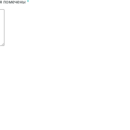
ля помечены
*