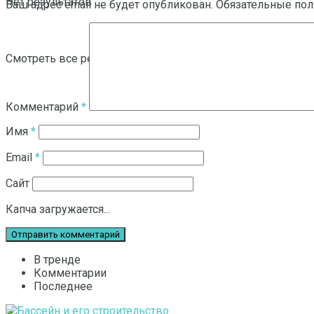
Нет результатов
Ваш адрес email не будет опубликован.
Обязательные по
Смотреть все результаты
Комментарий
*
Имя
*
Email
*
Сайт
Капча загружается...
В тренде
Комментарии
Последнее