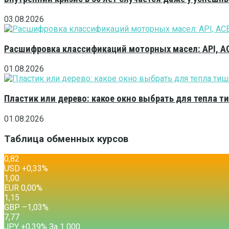
03.08.2026
Расшифровка классификаций моторных масел: API, A
01.08.2026
Пластик или дерево: какое окно выбрать для тепла 
01.08.2026
Таблица обменных курсов
0,82
USD
+0,33
%
1,00
EUR
0,00
%
1,15
GBP
–1,03
%
7,77
JPY
+0,39
%
За 1 000