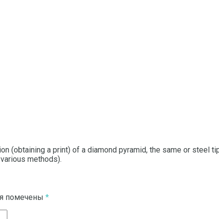
 (obtaining a print) of a diamond pyramid, the same or steel tip,
 various methods).
ля помечены
*