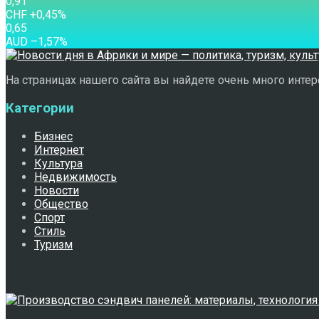
0,91
CHF
+0,45
%
0,65
AUD
–1,57
%
На страницах нашего сайта вы найдете очень много интере
Категории
Бизнес
Интернет
Культура
Недвижимость
Новости
Общество
Спорт
Стиль
Туризм
Свежее