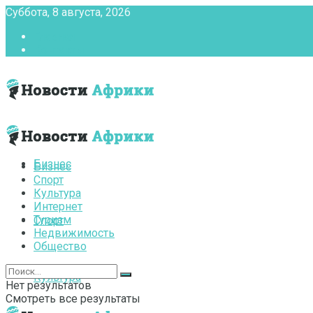
Суббота, 8 августа, 2026
Главная
Контакты
Бизнес
Бизнес
Спорт
Культура
Интернет
Туризм
Спорт
Недвижимость
Общество
Культура
Нет результатов
Смотреть все результаты