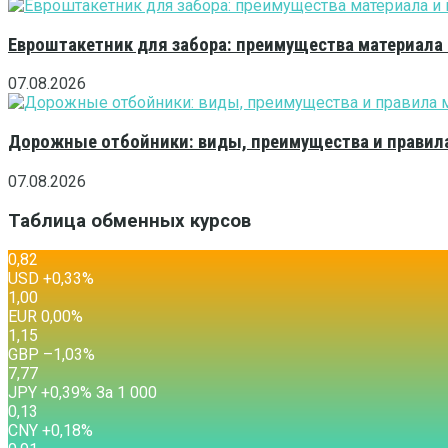
Евроштакетник для забора: преимущества материала
07.08.2026
Дорожные отбойники: виды, преимущества и правила
07.08.2026
Таблица обменных курсов
0,82
USD
+0,33
%
1,00
EUR
0,00
%
1,15
GBP
–1,03
%
7,77
JPY
+0,39
%
За 1 000
0,13
CNY
+0,18
%