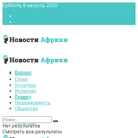
Суббота, 8 августа, 2026
Главная
Контакты
Бизнес
Бизнес
Спорт
Культура
Интернет
Туризм
Спорт
Недвижимость
Общество
Культура
Нет результатов
Смотреть все результаты