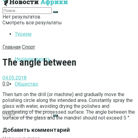
Интернет
Нет результатов
Смотреть все результаты
Туризм
Главная
Спорт
Недвижимость
The angle between
04.05.2018
0
0
Общество
Then turn on the drill (or machine) and gradually move the
polishing circle along the intended area.
Constantly spray the
glass with water, avoiding drying the polishes and
overheating of the processed surface. The angle between the
surface of the glass and the mandrel should not exceed 5 °.
Добавить комментарий