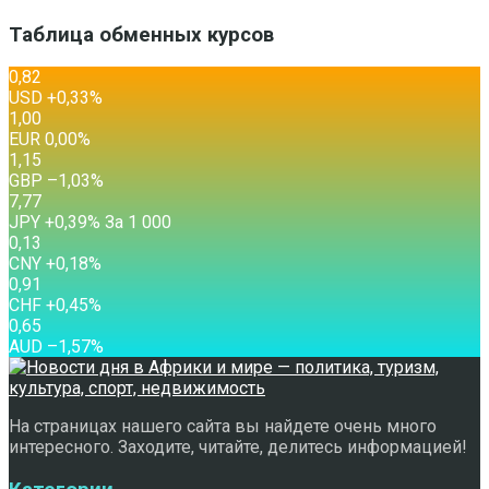
Таблица обменных курсов
0,82
USD
+0,33
%
1,00
EUR
0,00
%
1,15
GBP
–1,03
%
7,77
JPY
+0,39
%
За 1 000
0,13
CNY
+0,18
%
0,91
CHF
+0,45
%
0,65
AUD
–1,57
%
На страницах нашего сайта вы найдете очень много
интересного. Заходите, читайте, делитесь информацией!