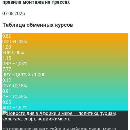
правила монтажа на трассах
07.08.2026
Таблица обменных курсов
0,82
USD
+0,33
%
1,00
EUR
0,00
%
1,15
GBP
–1,03
%
7,77
JPY
+0,39
%
За 1 000
0,13
CNY
+0,18
%
0,91
CHF
+0,45
%
0,65
AUD
–1,57
%
На страницах нашего сайта вы найдете очень много