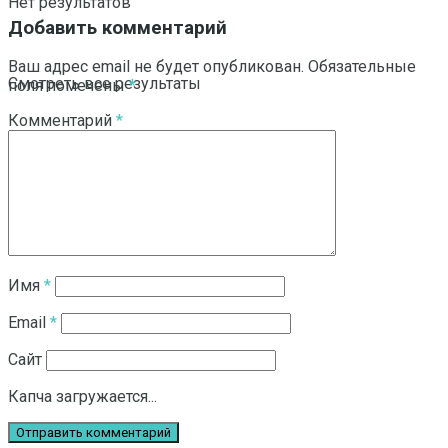
Нет результатов
Добавить комментарий
Ваш адрес email не будет опубликован.
Обязательные
Смотреть все результаты
поля помечены
*
Комментарий
*
Имя
*
Email
*
Сайт
Капча загружается...