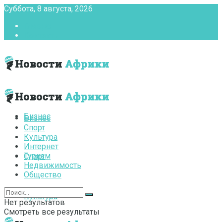
Суббота, 8 августа, 2026
Главная
Контакты
Бизнес
Бизнес
Спорт
Культура
Интернет
Туризм
Спорт
Недвижимость
Общество
Культура
Нет результатов
Смотреть все результаты