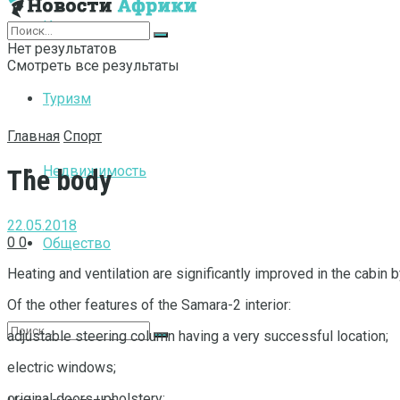
Интернет
Нет результатов
Смотреть все результаты
Туризм
Главная
Спорт
Недвижимость
The body
22.05.2018
0
0
Общество
Heating and ventilation are significantly improved in the cabin 
Of the other features of the Samara-2 interior:
adjustable steering column having a very successful location;
electric windows;
original doors upholstery;