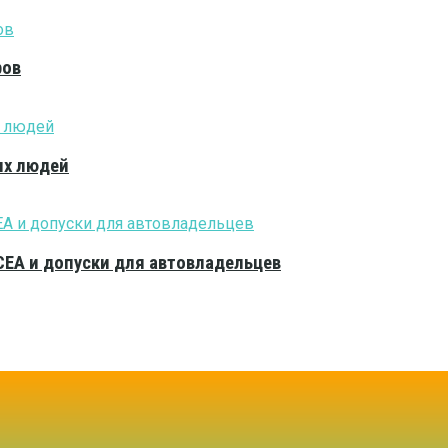
ров
ых людей
CEA и допуски для автовладельцев