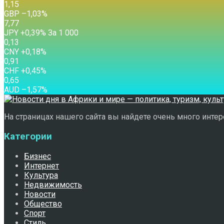
1,15
GBP
–1,03
%
7,77
JPY
+0,39
%
За 1 000
0,13
CNY
+0,18
%
0,91
CHF
+0,45
%
0,65
AUD
–1,57
%
На страницах нашего сайта вы найдете очень много интере
Категории
Бизнес
Интернет
Культура
Недвижимость
Новости
Общество
Спорт
Стиль