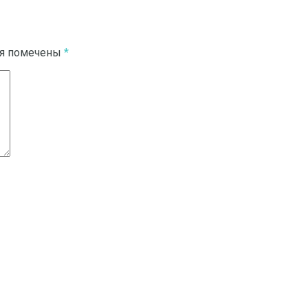
ля помечены
*