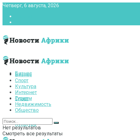
Четверг, 6 августа, 2026
Главная
Контакты
Бизнес
Бизнес
Спорт
Культура
Интернет
Туризм
Спорт
Недвижимость
Общество
Культура
Нет результатов
Смотреть все результаты