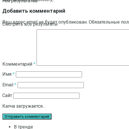
Нет результатов
Добавить комментарий
Ваш адрес email не будет опубликован.
Обязательные по
Смотреть все результаты
Комментарий
*
Имя
*
Email
*
Сайт
Капча загружается...
В тренде