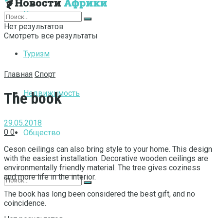
Интернет
Нет результатов
Смотреть все результаты
Туризм
Главная
Спорт
Недвижимость
The book
29.05.2018
0
0
Общество
Ceson ceilings can also bring style to your home.
This design
with the easiest installation. Decorative wooden ceilings are
environmentally friendly material. The tree gives coziness
and more life in the interior.
The book has long been considered the best gift, and no
coincidence.