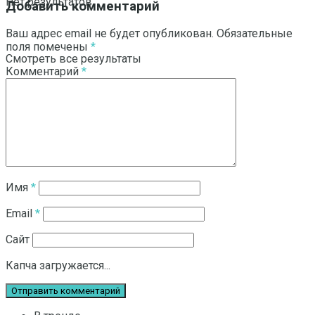
Нет результатов
Добавить комментарий
Ваш адрес email не будет опубликован.
Обязательные
поля помечены
*
Смотреть все результаты
Комментарий
*
Имя
*
Email
*
Сайт
Капча загружается...