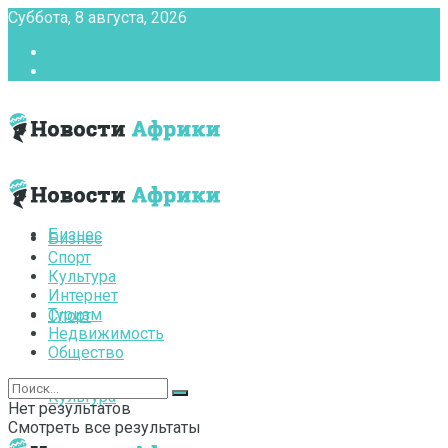
Суббота, 8 августа, 2026
Главная
Контакты
Бизнес
Бизнес
Спорт
Культура
Интернет
Туризм
Спорт
Недвижимость
Общество
Культура
Нет результатов
Смотреть все результаты