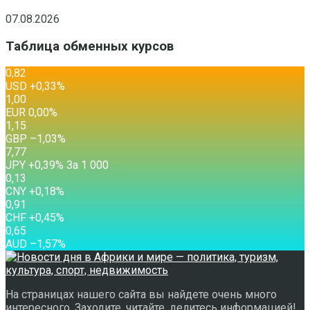
07.08.2026
Таблица обменных курсов
0,82
USD
+0,33
%
1,00
EUR
0,00
%
1,15
GBP
–1,03
%
7,77
JPY
+0,39
%
За 1 000
0,13
CNY
+0,18
%
0,91
CHF
+0,45
%
0,65
AUD
–1,57
%
На страницах нашего сайта вы найдете очень много
интересного. Заходите, читайте, делитесь информацией!