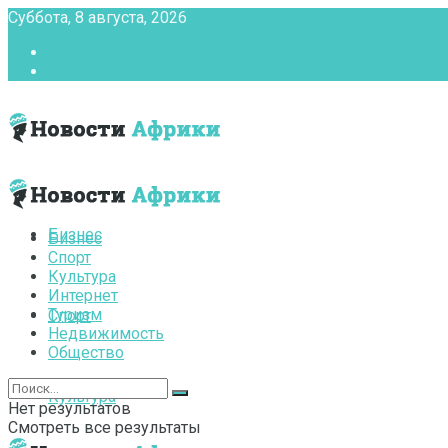
Суббота, 8 августа, 2026
Главная
Контакты
Бизнес
Бизнес
Спорт
Культура
Интернет
Туризм
Спорт
Недвижимость
Общество
Культура
Нет результатов
Смотреть все результаты