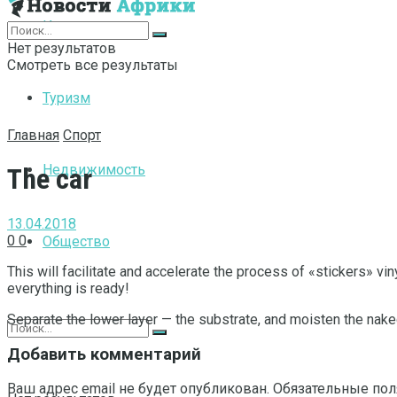
Интернет
Нет результатов
Смотреть все результаты
Туризм
Главная
Спорт
Недвижимость
The car
13.04.2018
0
0
Общество
This will facilitate and accelerate the process of «stickers» viny
everything is ready!
Separate the lower layer — the substrate, and moisten the naked
Добавить комментарий
Ваш адрес email не будет опубликован.
Обязательные по