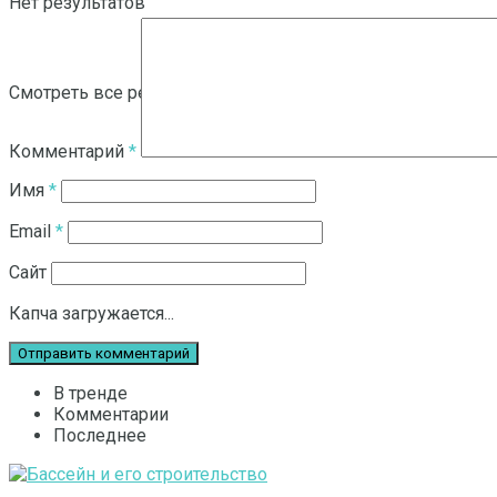
Нет результатов
Смотреть все результаты
Комментарий
*
Имя
*
Email
*
Сайт
Капча загружается...
В тренде
Комментарии
Последнее