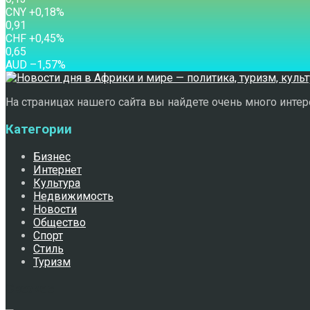
CNY
+0,18
%
0,91
CHF
+0,45
%
0,65
AUD
–1,57
%
На страницах нашего сайта вы найдете очень много интере
Категории
Бизнес
Интернет
Культура
Недвижимость
Новости
Общество
Спорт
Стиль
Туризм
Свежее