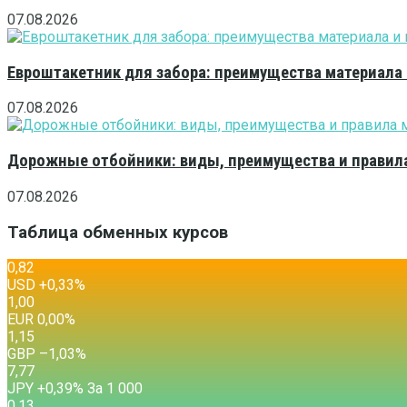
07.08.2026
Евроштакетник для забора: преимущества материала
07.08.2026
Дорожные отбойники: виды, преимущества и правила
07.08.2026
Таблица обменных курсов
0,82
USD
+0,33
%
1,00
EUR
0,00
%
1,15
GBP
–1,03
%
7,77
JPY
+0,39
%
За 1 000
0,13