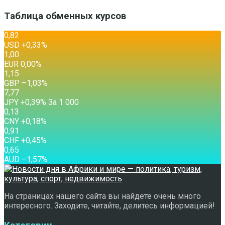
Таблица обменных курсов
0,82
USD
+0,33
%
1,00
EUR
0,00
%
1,15
GBP
–1,03
%
7,77
JPY
+0,39
%
За 1 000
0,13
CNY
+0,18
%
0,91
CHF
+0,45
%
0,65
AUD
–1,57
%
На страницах нашего сайта вы найдете очень много
интересного. Заходите, читайте, делитесь информацией!