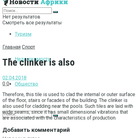
Интернет
Нет результатов
Смотреть все результаты
Туризм
Главная
Спорт
Недвижимость
The clinker is also
02.04.2018
0
0
Общество
Therefore, this tile is used to clad the internal or outer surface
of the floor, stairs or facades of the building.
The clinker is
also used for cladding near the pools. Such tiles are laid with
wide seams, since it has small dimensional vibrations that
are associated with the characteristics of production.
Добавить комментарий