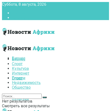
Суббота, 8 августа, 2026
Главная
Контакты
Бизнес
Бизнес
Спорт
Культура
Интернет
Туризм
Спорт
Недвижимость
Общество
Культура
Нет результатов
Смотреть все результаты