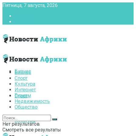
Пятница, 7 августа, 2026
Главная
Контакты
Бизнес
Бизнес
Спорт
Культура
Интернет
Туризм
Спорт
Недвижимость
Общество
Культура
Нет результатов
Смотреть все результаты