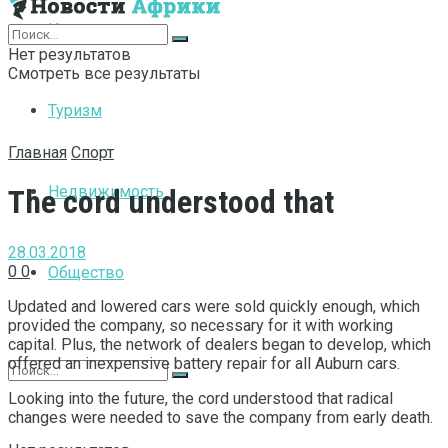
Интернет
Нет результатов
Смотреть все результаты
Туризм
Главная
Спорт
Недвижимость
The cord understood that
28.03.2018
0
0
Общество
Updated and lowered cars were sold quickly enough, which
provided the company, so necessary for it with working
capital.
Plus, the network of dealers began to develop, which
offered an inexpensive battery repair for all Auburn cars.
Looking into the future, the cord understood that radical
changes were needed to save the company from early death.