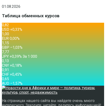
01.08.2026
Таблица обменных курсов
0,82
USD
+0,33
%
1,00
EUR
0,00
%
1,15
GBP
–1,03
%
7,77
JPY
+0,39
%
За 1 000
0,13
CNY
+0,18
%
0,91
CHF
+0,45
%
0,65
AUD
–1,57
%
На страницах нашего сайта вы найдете очень много
интересного. Заходите, читайте, делитесь информацией!