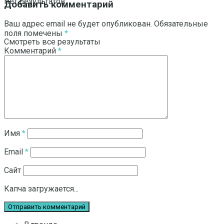
Нет результатов
Добавить комментарий
Ваш адрес email не будет опубликован.
Обязательные
поля помечены
*
Смотреть все результаты
Комментарий
*
Имя
*
Email
*
Сайт
Капча загружается...