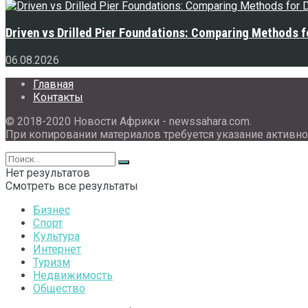
Driven vs Drilled Pier Foundations: Comparing Methods f
06.08.2026
Главная
Контакты
© 2018-2020 Новости Африки - newssahara.com.
При копировании материалов требуется указание активно
Нет результатов
Смотреть все результаты
Бизнес
Спорт
Культура
Интернет
Туризм
Недвижимость
Общество