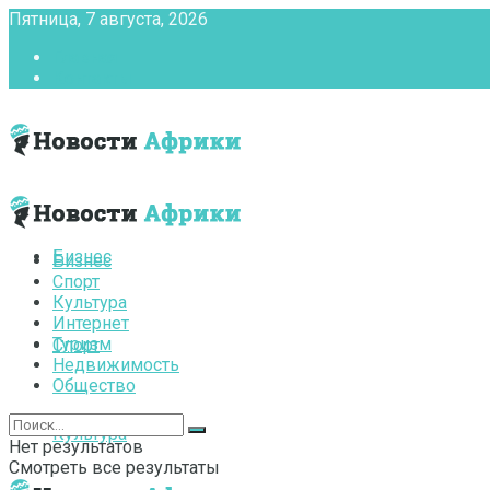
Пятница, 7 августа, 2026
Главная
Контакты
Бизнес
Бизнес
Спорт
Культура
Интернет
Туризм
Спорт
Недвижимость
Общество
Культура
Нет результатов
Смотреть все результаты