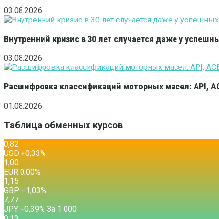
03.08.2026
Внутренний кризис в 30 лет случается даже у успешн
03.08.2026
Расшифровка классификаций моторных масел: API, A
01.08.2026
Таблица обменных курсов
0,82
USD
+0,33
%
1,00
EUR
0,00
%
1,15
GBP
–1,03
%
7,77
JPY
+0,39
%
За 1 000
0,13