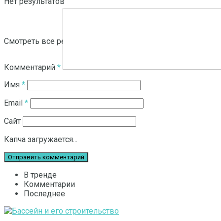
Нет результатов
Смотреть все результаты
Комментарий
*
Имя
*
Email
*
Сайт
Капча загружается...
В тренде
Комментарии
Последнее