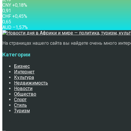
CNY
+0,18
%
0,91
CHF
+0,45
%
0,65
AUD
–1,57
%
На страницах нашего сайта вы найдете очень много интере
Категории
Бизнес
Интернет
Культура
Недвижимость
Новости
Общество
Спорт
Стиль
Туризм
Свежее