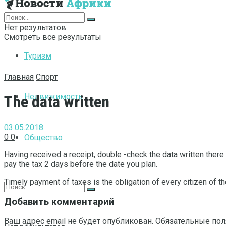
Интернет
Нет результатов
Смотреть все результаты
Туризм
Главная
Спорт
Недвижимость
The data written
03.05.2018
0
0
Общество
Having received a receipt, double -check the data written there
pay the tax 2 days before the date you plan.
Timely payment of taxes is the obligation of every citizen of th
Добавить комментарий
Ваш адрес email не будет опубликован.
Обязательные по