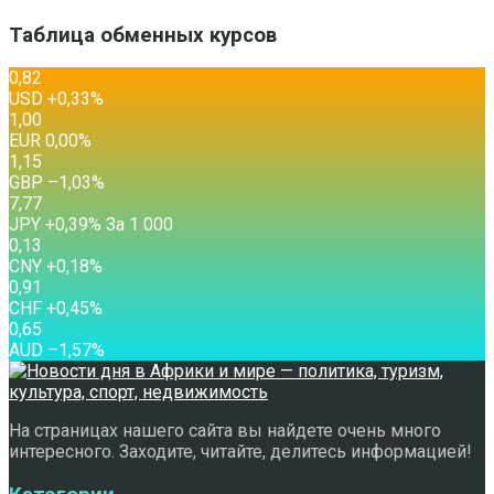
Таблица обменных курсов
0,82
USD
+0,33
%
1,00
EUR
0,00
%
1,15
GBP
–1,03
%
7,77
JPY
+0,39
%
За 1 000
0,13
CNY
+0,18
%
0,91
CHF
+0,45
%
0,65
AUD
–1,57
%
На страницах нашего сайта вы найдете очень много
интересного. Заходите, читайте, делитесь информацией!