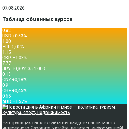
07.08.2026
Таблица обменных курсов
0,82
USD
+0,33
%
1,00
EUR
0,00
%
1,15
GBP
–1,03
%
7,77
JPY
+0,39
%
За 1 000
0,13
CNY
+0,18
%
0,91
CHF
+0,45
%
0,65
AUD
–1,57
%
На страницах нашего сайта вы найдете очень много
интересного. Заходите, читайте, делитесь информацией!