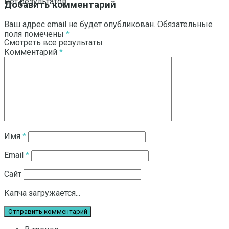
Нет результатов
Добавить комментарий
Ваш адрес email не будет опубликован.
Обязательные
поля помечены
*
Смотреть все результаты
Комментарий
*
Имя
*
Email
*
Сайт
Капча загружается...