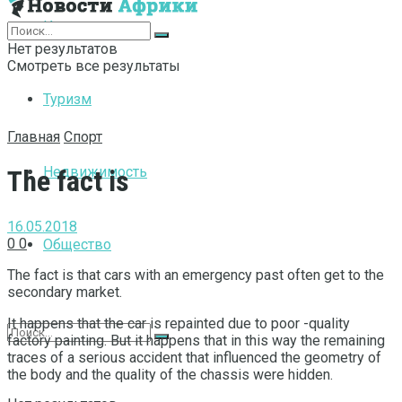
Интернет
Нет результатов
Смотреть все результаты
Туризм
Главная
Спорт
Недвижимость
The fact is
16.05.2018
0
0
Общество
The fact is that cars with an emergency past often get to the
secondary market.
It happens that the car is repainted due to poor -quality
factory painting. But it happens that in this way the remaining
traces of a serious accident that influenced the geometry of
the body and the quality of the chassis were hidden.