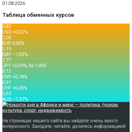
01.08.2026
Таблица обменных курсов
0,82
USD
+0,33
%
1,00
EUR
0,00
%
1,15
GBP
–1,03
%
7,77
JPY
+0,39
%
За 1 000
0,13
CNY
+0,18
%
0,91
CHF
+0,45
%
0,65
AUD
–1,57
%
На страницах нашего сайта вы найдете очень много
интересного. Заходите, читайте, делитесь информацией!