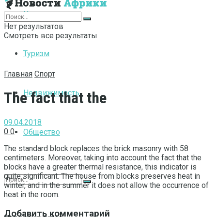
Интернет
Нет результатов
Смотреть все результаты
Туризм
Главная
Спорт
Недвижимость
The fact that the
09.04.2018
0
0
Общество
The standard block replaces the brick masonry with 58
centimeters.
Moreover, taking into account the fact that the
blocks have a greater thermal resistance, this indicator is
quite significant. The house from blocks preserves heat in
winter, and in the summer it does not allow the occurrence of
heat in the room.
Добавить комментарий