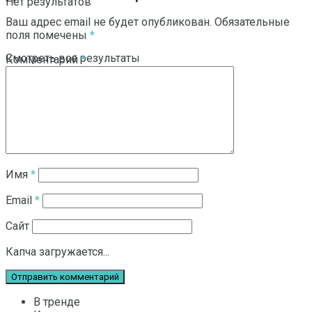
Нет результатов
Ваш адрес email не будет опубликован.
Обязательные
поля помечены
*
Смотреть все результаты
Комментарий
*
Имя
*
Email
*
Сайт
Капча загружается...
В тренде