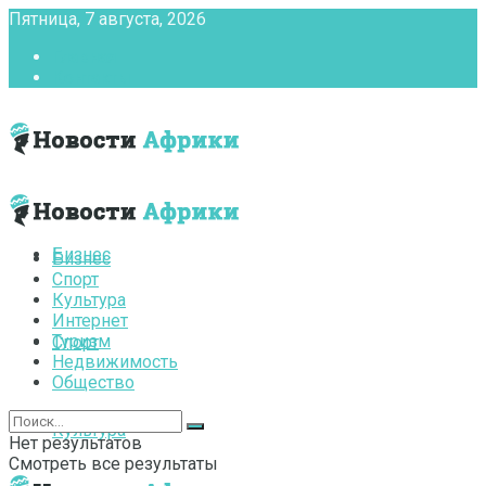
Пятница, 7 августа, 2026
Главная
Контакты
Бизнес
Бизнес
Спорт
Культура
Интернет
Туризм
Спорт
Недвижимость
Общество
Культура
Нет результатов
Смотреть все результаты