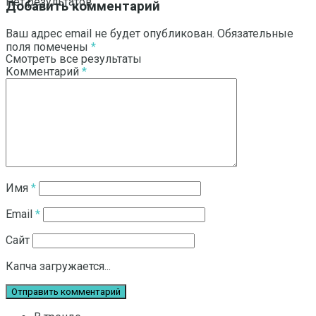
Нет результатов
Добавить комментарий
Ваш адрес email не будет опубликован.
Обязательные
поля помечены
*
Смотреть все результаты
Комментарий
*
Имя
*
Email
*
Сайт
Капча загружается...