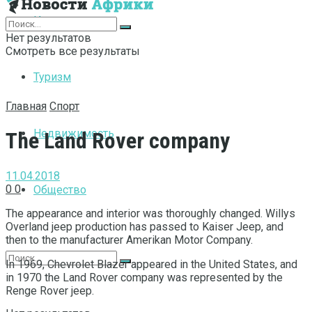
Интернет
Нет результатов
Смотреть все результаты
Туризм
Главная
Спорт
Недвижимость
The Land Rover company
11.04.2018
0
0
Общество
The appearance and interior was thoroughly changed.
Willys
Overland jeep production has passed to Kaiser Jeep, and
then to the manufacturer Amerikan Motor Company.
In 1969, Chevrolet Blazer appeared in the United States, and
in 1970 the Land Rover company was represented by the
Renge Rover jeep.