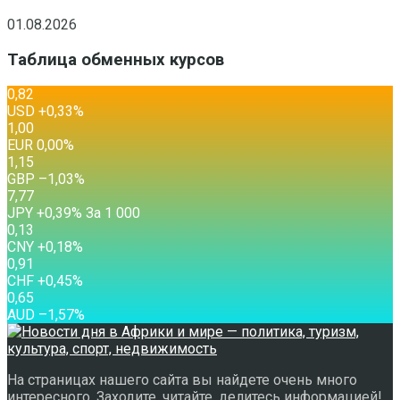
01.08.2026
Таблица обменных курсов
0,82
USD
+0,33
%
1,00
EUR
0,00
%
1,15
GBP
–1,03
%
7,77
JPY
+0,39
%
За 1 000
0,13
CNY
+0,18
%
0,91
CHF
+0,45
%
0,65
AUD
–1,57
%
На страницах нашего сайта вы найдете очень много
интересного. Заходите, читайте, делитесь информацией!