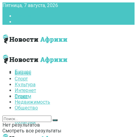
Пятница, 7 августа, 2026
Главная
Контакты
Бизнес
Бизнес
Спорт
Культура
Интернет
Туризм
Спорт
Недвижимость
Общество
Культура
Нет результатов
Смотреть все результаты