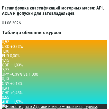
Расшифровка классификаций моторных масел: API,
ACEA и допуски для автовладельцев
01.08.2026
Таблица обменных курсов
0,82
USD
+0,33
%
1,00
EUR
0,00
%
1,15
GBP
–1,03
%
7,77
JPY
+0,39
%
За 1 000
0,13
CNY
+0,18
%
0,91
CHF
+0,45
%
0,65
AUD
–1,57
%