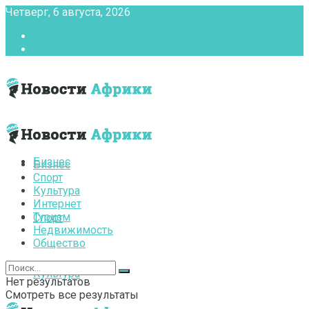
Четверг, 6 августа, 2026
Главная
Контакты
Бизнес
Бизнес
Спорт
Культура
Интернет
Туризм
Спорт
Недвижимость
Общество
Культура
Нет результатов
Смотреть все результаты