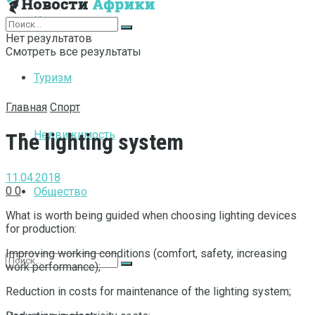
Интернет
Нет результатов
Смотреть все результаты
Туризм
Главная
Спорт
Недвижимость
The lighting system
11.04.2018
0
0
Общество
What is worth being guided when choosing lighting devices
for production:
Improving working conditions (comfort, safety, increasing
work performance);
Reduction in costs for maintenance of the lighting system;