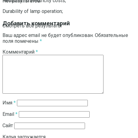
Reduction in electricity costs;
Нет результатов
Durability of lamp operation;
Добавить комментарий
Смотреть все результаты
Ваш адрес email не будет опубликован.
Обязательные
поля помечены
*
Комментарий
*
Имя
*
Email
*
Сайт
Капча загружается...