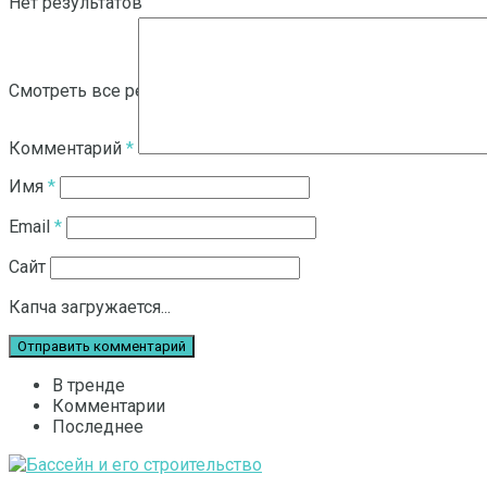
Нет результатов
Смотреть все результаты
Комментарий
*
Имя
*
Email
*
Сайт
Капча загружается...
В тренде
Комментарии
Последнее