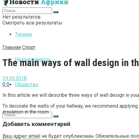
Интернет
Нет результатов
Смотреть все результаты
Туризм
Главная
Спорт
Недвижимость
The main ways of wall design in t
29.05.2018
0
0
Общество
In this article we will describe three ways of wall design in you
To decorate the walls of your hallway, we recommend applying co
insulation in the room.
Добавить комментарий
Ваш адрес email не будет опубликован.
Обязательные по