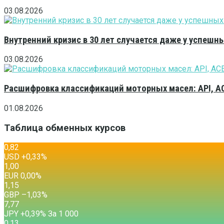
03.08.2026
Внутренний кризис в 30 лет случается даже у успешн
03.08.2026
Расшифровка классификаций моторных масел: API, A
01.08.2026
Таблица обменных курсов
0,82
USD
+0,33
%
1,00
EUR
0,00
%
1,15
GBP
–1,03
%
7,77
JPY
+0,39
%
За 1 000
0,13