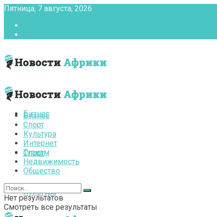
Пятница, 7 августа, 2026
Главная
Контакты
Бизнес
Бизнес
Спорт
Культура
Интернет
Туризм
Спорт
Недвижимость
Общество
Культура
Нет результатов
Смотреть все результаты