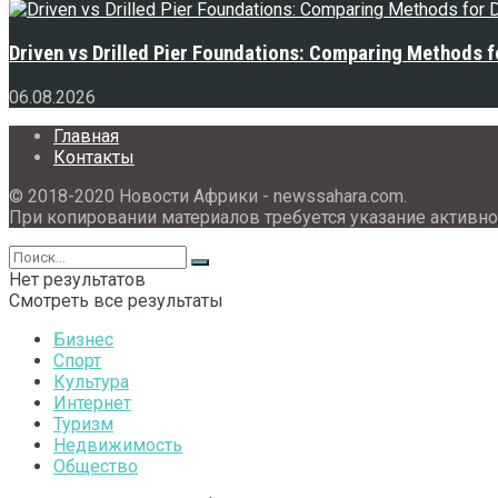
Driven vs Drilled Pier Foundations: Comparing Methods f
06.08.2026
Главная
Контакты
© 2018-2020 Новости Африки - newssahara.com.
При копировании материалов требуется указание активно
Нет результатов
Смотреть все результаты
Бизнес
Спорт
Культура
Интернет
Туризм
Недвижимость
Общество