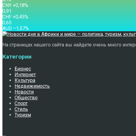
CNY
+0,18
%
0,91
CHF
+0,45
%
0,65
AUD
–1,57
%
На страницах нашего сайта вы найдете очень много интере
Категории
Бизнес
Интернет
Культура
Недвижимость
Новости
Общество
Спорт
Стиль
Туризм
Свежее