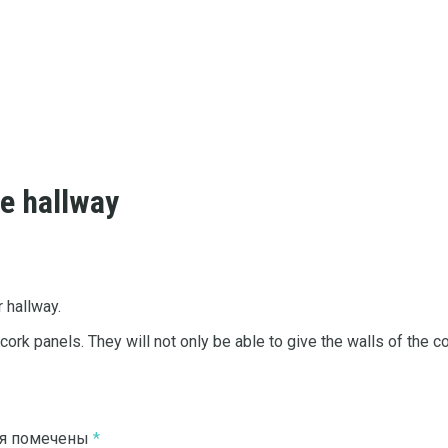
he hallway
r hallway.
rk panels. They will not only be able to give the walls of the c
ля помечены
*