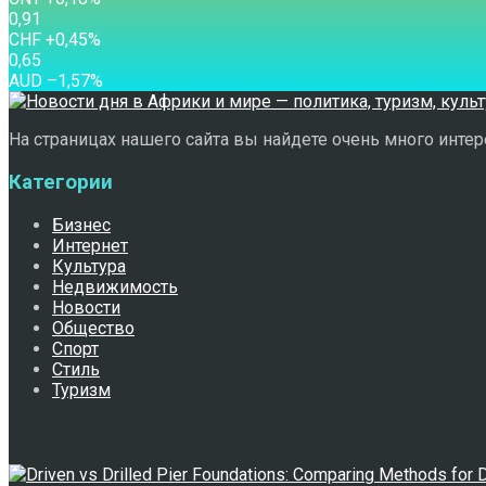
0,91
CHF
+0,45
%
0,65
AUD
–1,57
%
На страницах нашего сайта вы найдете очень много интере
Категории
Бизнес
Интернет
Культура
Недвижимость
Новости
Общество
Спорт
Стиль
Туризм
Свежее