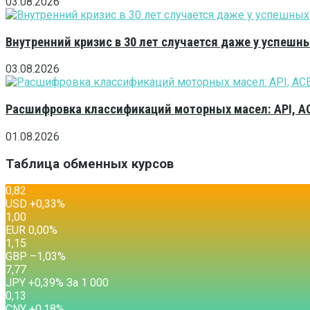
03.08.2026
Внутренний кризис в 30 лет случается даже у успешн
03.08.2026
Расшифровка классификаций моторных масел: API, A
01.08.2026
Таблица обменных курсов
0,82
USD
+0,33
%
1,00
EUR
0,00
%
1,15
GBP
–1,03
%
7,77
JPY
+0,39
%
За 1 000
0,13
CNY
+0,18
%