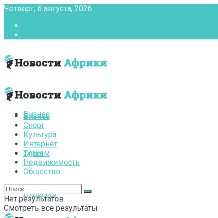
Четверг, 6 августа, 2026
Главная
Контакты
Бизнес
Бизнес
Спорт
Культура
Интернет
Туризм
Спорт
Недвижимость
Общество
Культура
Нет результатов
Смотреть все результаты