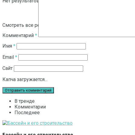
Нет результатов
Смотреть все результаты
Комментарий
*
Имя
*
Email
*
Сайт
Капча загружается...
В тренде
Комментарии
Последнее