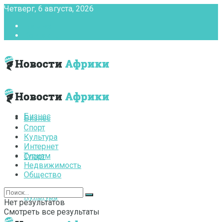
Четверг, 6 августа, 2026
Главная
Контакты
Бизнес
Бизнес
Спорт
Культура
Интернет
Туризм
Спорт
Недвижимость
Общество
Культура
Нет результатов
Смотреть все результаты