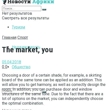
Интернет
Нет результатов
Смотреть все результаты
Туризм
Главная
Спорт
Недвижимость
The market, you
05.04.2018
0
0
Общество
Choosing a door of a certain shade, for example, a skirting
board of the same tone can be applied as an addition.
This
will allow you to get harmony, as well as correctly design the
room. In addition, you can purchase door and window
structures of the same tone. Due to the fact that there are a
lot of options on the market, you can independently choose
the optimal combination.