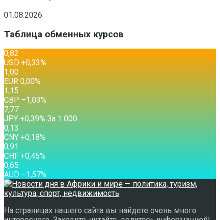
01.08.2026
Таблица обменных курсов
0,82
USD
+0,33
%
1,00
EUR
0,00
%
1,15
GBP
–1,03
%
7,77
JPY
+0,39
%
За 1 000
0,13
CNY
+0,18
%
0,91
CHF
+0,45
%
0,65
AUD
–1,57
%
На страницах нашего сайта вы найдете очень много
интересного. Заходите, читайте, делитесь информацией!