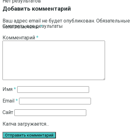
Нет результатов
Добавить комментарий
Ваш адрес email не будет опубликован.
Обязательные
Смотреть все результаты
поля помечены
*
Комментарий
*
Имя
*
Email
*
Сайт
Капча загружается...