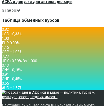
ACEA и допуски для автовладельцев
01.08.2026
Таблица обменных курсов
0,82
USD
+0,33
%
1,00
EUR
0,00
%
1,15
GBP
–1,03
%
7,77
JPY
+0,39
%
За 1 000
0,13
CNY
+0,18
%
0,91
CHF
+0,45
%
0,65
AUD
–1,57
%
На страницах нашего сайта вы найдете очень много