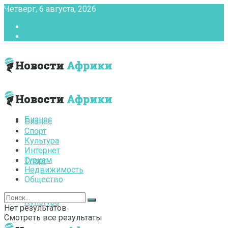
Четверг, 6 августа, 2026
Главная
Контакты
Бизнес
Бизнес
Спорт
Культура
Интернет
Туризм
Спорт
Недвижимость
Общество
Культура
Нет результатов
Смотреть все результаты