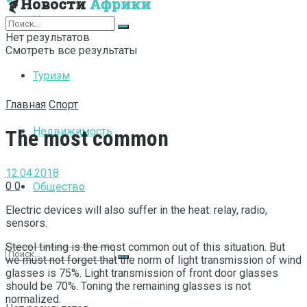
Интернет
Нет результатов
Смотреть все результаты
Туризм
Главная
Спорт
Недвижимость
The most common
12.04.2018
0
0
Общество
Electric devices will also suffer in the heat: relay, radio,
sensors.
Stecol tinting is the most common out of this situation. But
we must not forget that the norm of light transmission of wind
glasses is 75%. Light transmission of front door glasses
should be 70%. Toning the remaining glasses is not
normalized.