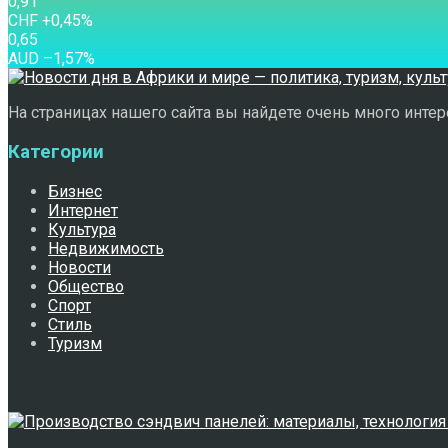
0,91
CHF
+0,45
%
0,65
AUD
–1,57
%
На страницах нашего сайта вы найдете очень много интере
Категории
Бизнес
Интернет
Культура
Недвижимость
Новости
Общество
Спорт
Стиль
Туризм
Свежее