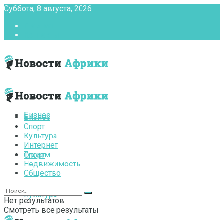
Суббота, 8 августа, 2026
Главная
Контакты
Бизнес
Бизнес
Спорт
Культура
Интернет
Туризм
Спорт
Недвижимость
Общество
Культура
Нет результатов
Смотреть все результаты