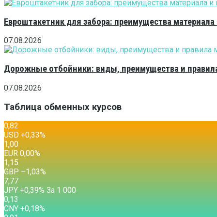
Евроштакетник для забора: преимущества материала
07.08.2026
Дорожные отбойники: виды, преимущества и правила
07.08.2026
Таблица обменных курсов
0,82
USD
+0,33
%
1,00
EUR
0,00
%
1,15
GBP
–1,03
%
7,77
JPY
+0,39
%
За 1 000
0,13
CNY
+0,18
%