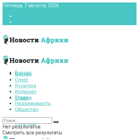
Пятница, 7 августа, 2026
Главная
Контакты
Бизнес
Бизнес
Спорт
Культура
Интернет
Туризм
Спорт
Недвижимость
Общество
Культура
Нет результатов
Смотреть все результаты