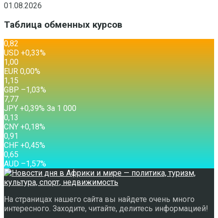
01.08.2026
Таблица обменных курсов
0,82
USD
+0,33
%
1,00
EUR
0,00
%
1,15
GBP
–1,03
%
7,77
JPY
+0,39
%
За 1 000
0,13
CNY
+0,18
%
0,91
CHF
+0,45
%
0,65
AUD
–1,57
%
На страницах нашего сайта вы найдете очень много
интересного. Заходите, читайте, делитесь информацией!