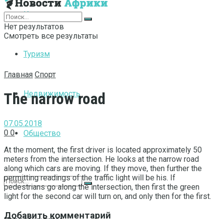
Интернет
Нет результатов
Смотреть все результаты
Туризм
Главная
Спорт
Недвижимость
The narrow road
07.05.2018
0
0
Общество
At the moment, the first driver is located approximately 50
meters from the intersection.
He looks at the narrow road
along which cars are moving. If they move, then further the
permitting readings of the traffic light will be his. If
pedestrians go along the intersection, then first the green
light for the second car will turn on, and only then for the first.
Добавить комментарий