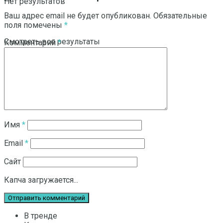
Нет результатов
Ваш адрес email не будет опубликован.
Обязательные
поля помечены
*
Смотреть все результаты
Комментарий
*
Имя
*
Email
*
Сайт
Капча загружается...
В тренде