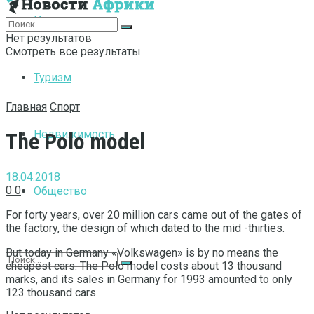
Интернет
Нет результатов
Смотреть все результаты
Туризм
Главная
Спорт
Недвижимость
The Polo model
18.04.2018
0
0
Общество
For forty years, over 20 million cars came out of the gates of
the factory, the design of which dated to the mid -thirties.
But today in Germany «Volkswagen» is by no means the
cheapest cars. The Polo model costs about 13 thousand
marks, and its sales in Germany for 1993 amounted to only
123 thousand cars.