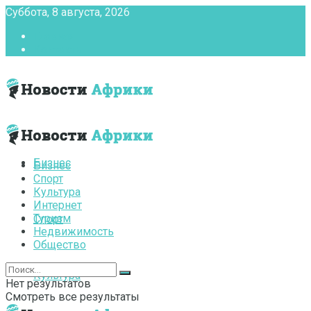
Суббота, 8 августа, 2026
Главная
Контакты
Бизнес
Бизнес
Спорт
Культура
Интернет
Туризм
Спорт
Недвижимость
Общество
Культура
Нет результатов
Смотреть все результаты