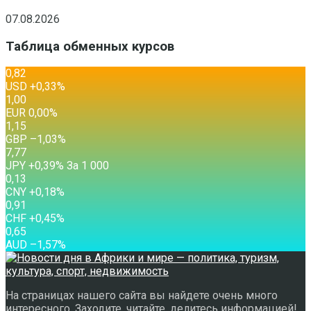
07.08.2026
Таблица обменных курсов
0,82
USD
+0,33
%
1,00
EUR
0,00
%
1,15
GBP
–1,03
%
7,77
JPY
+0,39
%
За 1 000
0,13
CNY
+0,18
%
0,91
CHF
+0,45
%
0,65
AUD
–1,57
%
На страницах нашего сайта вы найдете очень много
интересного. Заходите, читайте, делитесь информацией!