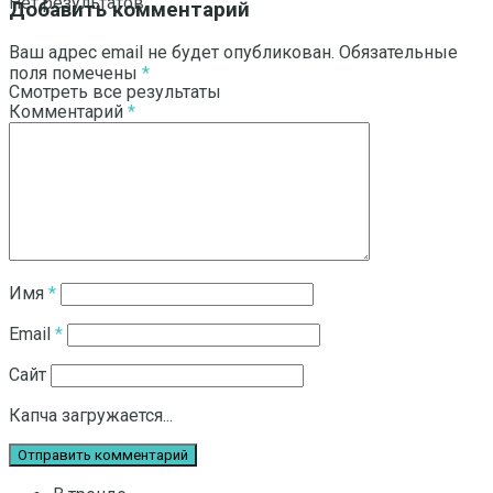
Нет результатов
Добавить комментарий
Ваш адрес email не будет опубликован.
Обязательные
поля помечены
*
Смотреть все результаты
Комментарий
*
Имя
*
Email
*
Сайт
Капча загружается...