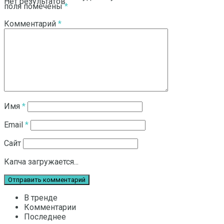
Нет результатов
поля помечены
*
Комментарий
*
Смотреть все результаты
Имя
*
Email
*
Сайт
Капча загружается...
В тренде
Комментарии
Последнее