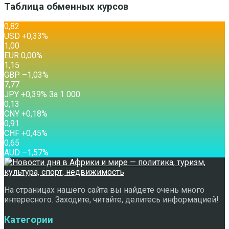
Таблица обменных курсов
0,82
USD
+0,33
%
1,00
EUR
0,00
%
1,15
GBP
–1,03
%
7,77
JPY
+0,39
%
За 1 000
0,13
CNY
+0,18
%
0,91
CHF
+0,45
%
0,65
AUD
–1,57
%
На страницах нашего сайта вы найдете очень много
интересного. Заходите, читайте, делитесь информацией!
Категории