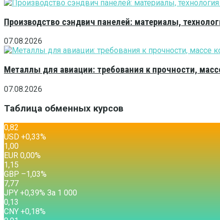
Производство сэндвич панелей: материалы, технолог
07.08.2026
Металлы для авиации: требования к прочности, масс
07.08.2026
Таблица обменных курсов
0,82
USD
+0,33
%
1,00
EUR
0,00
%
1,15
GBP
–1,03
%
7,77
JPY
+0,39
%
За 1 000
0,13
CNY
+0,18
%