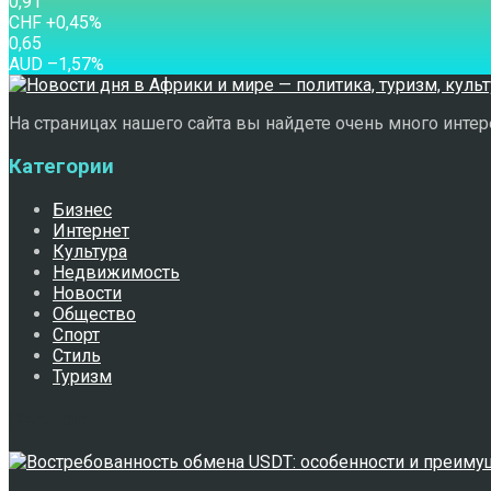
0,91
CHF
+0,45
%
0,65
AUD
–1,57
%
На страницах нашего сайта вы найдете очень много интере
Категории
Бизнес
Интернет
Культура
Недвижимость
Новости
Общество
Спорт
Стиль
Туризм
Свежее