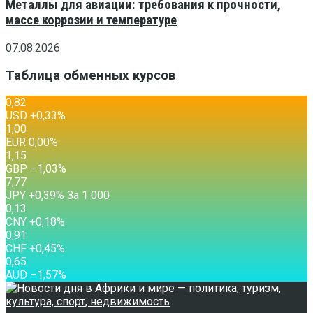
Металлы для авиации: требования к прочности,
массе коррозии и температуре
07.08.2026
Таблица обменных курсов
0,82
USD
+0,33
%
1,00
EUR
0,00
%
1,15
GBP
–1,03
%
7,77
JPY
+0,39
%
За 1 000
0,13
CNY
+0,18
%
0,91
CHF
+0,45
%
0,65
AUD
–1,57
%