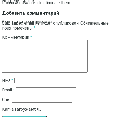
Нет результатов
technical measures to eliminate them.
Добавить комментарий
Смотреть все результаты
Ваш адрес email не будет опубликован.
Обязательные
поля помечены
*
Комментарий
*
Имя
*
Email
*
Сайт
Капча загружается...