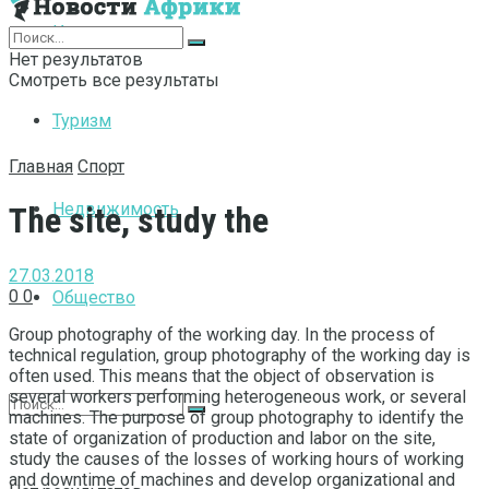
Интернет
Нет результатов
Смотреть все результаты
Туризм
Главная
Спорт
Недвижимость
The site, study the
27.03.2018
0
0
Общество
Group photography of the working day.
In the process of
technical regulation, group photography of the working day is
often used. This means that the object of observation is
several workers performing heterogeneous work, or several
machines. The purpose of group photography to identify the
state of organization of production and labor on the site,
study the causes of the losses of working hours of working
and downtime of machines and develop organizational and