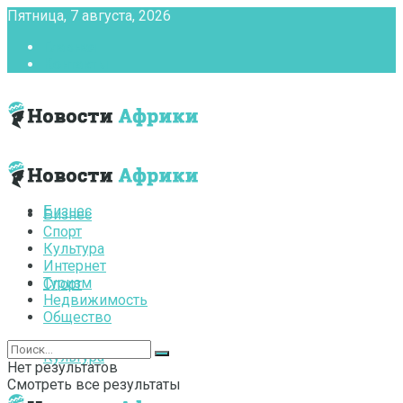
Пятница, 7 августа, 2026
Главная
Контакты
Бизнес
Бизнес
Спорт
Культура
Интернет
Туризм
Спорт
Недвижимость
Общество
Культура
Нет результатов
Смотреть все результаты