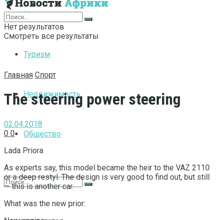
Интернет
Нет результатов
Смотреть все результаты
Туризм
Главная
Спорт
Недвижимость
The steering power steering
02.04.2018
0
0
Общество
Lada Priora
As experts say, this model became the heir to the VAZ 2110
or a deep restyl.
The design is very good to find out, but still
— this is another car.
What was the new prior: