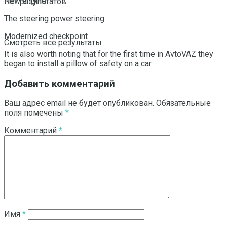
New engine
Нет результатов
The steering power steering
Modernized checkpoint
Смотреть все результаты
It is also worth noting that for the first time in AvtoVAZ they
began to install a pillow of safety on a car.
Добавить комментарий
Ваш адрес email не будет опубликован.
Обязательные
поля помечены
*
Комментарий
*
Имя
*