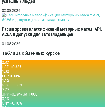
успешных людей
03.08.2026
Расшифровка классификаций моторных масел: API,
ACEA и допуски для автовладельцев
01.08.2026
Таблица обменных курсов
0,82
USD
+0,33
%
1,00
EUR
0,00
%
1,15
GBP
–1,03
%
7,77
JPY
+0,39
%
За 1 000
0,13
CNY
+0,18
%