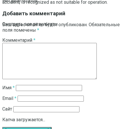
Нет результатов
accident, is recognized as not suitable for operation.
Добавить комментарий
Смотреть все результаты
Ваш адрес email не будет опубликован.
Обязательные
поля помечены
*
Комментарий
*
Имя
*
Email
*
Сайт
Капча загружается...