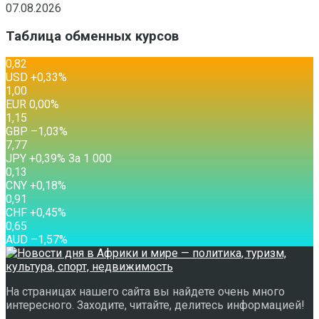
07.08.2026
Таблица обменных курсов
0,82
USD
+0,33
%
1,00
EUR
0,00
%
1,15
GBP
–1,03
%
7,77
JPY
+0,39
%
За 1 000
0,13
CNY
+0,18
%
0,91
CHF
+0,45
%
0,65
AUD
–1,57
%
На страницах нашего сайта вы найдете очень много
интересного. Заходите, читайте, делитесь информацией!