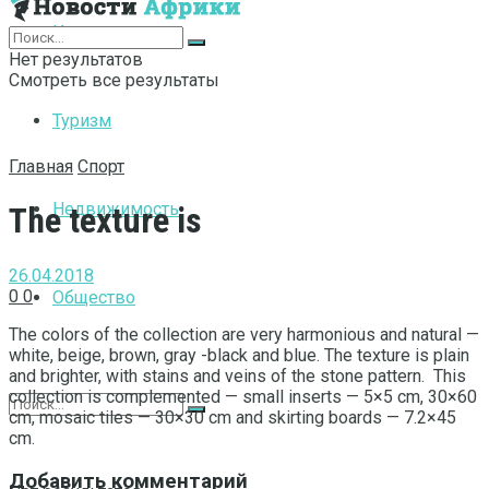
Интернет
Нет результатов
Смотреть все результаты
Туризм
Главная
Спорт
Недвижимость
The texture is
26.04.2018
0
0
Общество
The colors of the collection are very harmonious and natural —
white, beige, brown, gray -black and blue.
The texture is plain
and brighter, with stains and veins of the stone pattern. This
collection is complemented — small inserts — 5×5 cm, 30×60
cm, mosaic tiles — 30×30 cm and skirting boards — 7.2×45
cm.
Добавить комментарий