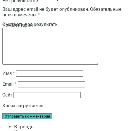
Нет результатов
Ваш адрес email не будет опубликован.
Обязательные
поля помечены
*
Смотреть все результаты
Комментарий
*
Имя
*
Email
*
Сайт
Капча загружается...
В тренде