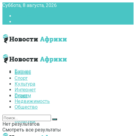
Суббота, 8 августа, 2026
Главная
Контакты
Бизнес
Бизнес
Спорт
Культура
Интернет
Туризм
Спорт
Недвижимость
Общество
Культура
Нет результатов
Смотреть все результаты