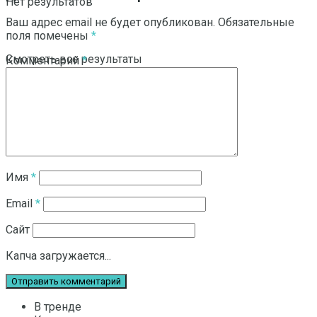
Нет результатов
Ваш адрес email не будет опубликован.
Обязательные
поля помечены
*
Смотреть все результаты
Комментарий
*
Имя
*
Email
*
Сайт
Капча загружается...
В тренде