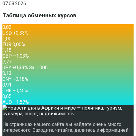
07.08.2026
Таблица обменных курсов
0,82
USD
+0,33
%
1,00
EUR
0,00
%
1,15
GBP
–1,03
%
7,77
JPY
+0,39
%
За 1 000
0,13
CNY
+0,18
%
0,91
CHF
+0,45
%
0,65
AUD
–1,57
%
На страницах нашего сайта вы найдете очень много
интересного. Заходите, читайте, делитесь информацией!