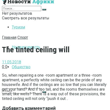
Интернет
Нет результатов
Смотреть все результаты
Туризм
Главная
Спорт
Недвижимость
The tinted ceiling will
11.05.2018
0
0
Общество
So, when repairing a one -room apartment or a three -room
apartment, a perfectly white ceiling can be the pride of any
housewife.
And if the ceilings are so low that you can literally
get your hand? And if too tall, and the rooms themselves are
small, like wells? There is a way out of these provisions, the
tinted ceiling will not only “push it out ..
Добавить комментарий