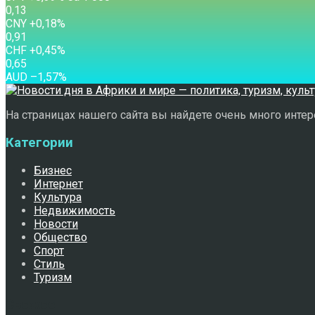
0,13
CNY
+0,18
%
0,91
CHF
+0,45
%
0,65
AUD
–1,57
%
На страницах нашего сайта вы найдете очень много интере
Категории
Бизнес
Интернет
Культура
Недвижимость
Новости
Общество
Спорт
Стиль
Туризм
Свежее