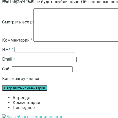
Нет результатов
Ваш адрес email не будет опубликован.
Обязательные по
Смотреть все результаты
Комментарий
*
Имя
*
Email
*
Сайт
Капча загружается...
В тренде
Комментарии
Последнее