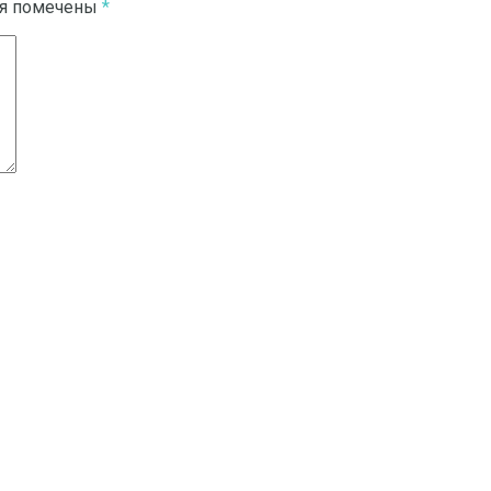
ля помечены
*