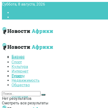
Суббота, 8 августа, 2026
Главная
Контакты
Бизнес
Бизнес
Спорт
Культура
Интернет
Туризм
Спорт
Недвижимость
Общество
Культура
Нет результатов
Смотреть все результаты