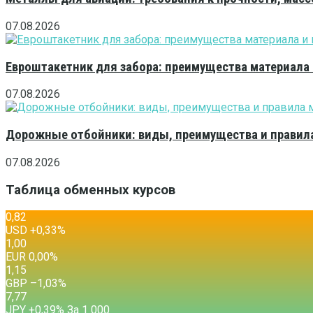
07.08.2026
Евроштакетник для забора: преимущества материала
07.08.2026
Дорожные отбойники: виды, преимущества и правила
07.08.2026
Таблица обменных курсов
0,82
USD
+0,33
%
1,00
EUR
0,00
%
1,15
GBP
–1,03
%
7,77
JPY
+0,39
%
За 1 000