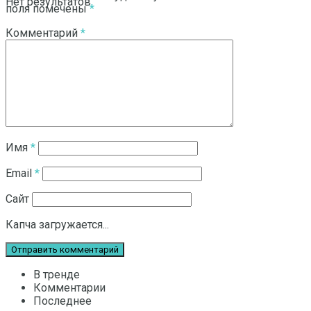
Нет результатов
поля помечены
*
Комментарий
*
Смотреть все результаты
Имя
*
Email
*
Сайт
Капча загружается...
В тренде
Комментарии
Последнее