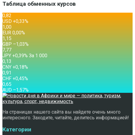
Таблица обменных курсов
0,82
USD
+0,33
%
1,00
EUR
0,00
%
1,15
GBP
–1,03
%
7,77
JPY
+0,39
%
За 1 000
0,13
CNY
+0,18
%
0,91
CHF
+0,45
%
0,65
AUD
–1,57
%
На страницах нашего сайта вы найдете очень много
интересного. Заходите, читайте, делитесь информацией!
Категории