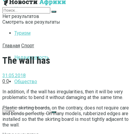
Интернет
Нет результатов
Смотреть все результаты
Туризм
Главная
Спорт
Недвижимость
The wall has
31.05.2018
0
0
Общество
In addition, if the wall has irregularities, then it will be very
problematic to bend it without damaging at the same time.
Plastic skirting boards, on the contrary, does not require care
and bends perfectly. On many models, rubberized edges are
installed so that the skirting board is most tightly adjacent to
the wall.