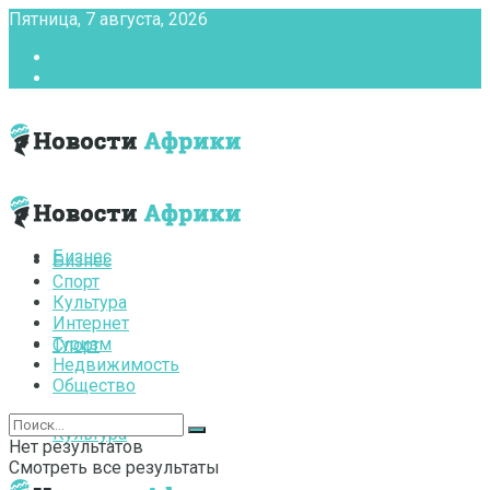
Пятница, 7 августа, 2026
Главная
Контакты
Бизнес
Бизнес
Спорт
Культура
Интернет
Туризм
Спорт
Недвижимость
Общество
Культура
Нет результатов
Смотреть все результаты