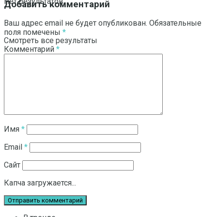
Нет результатов
Добавить комментарий
Ваш адрес email не будет опубликован.
Обязательные
поля помечены
*
Смотреть все результаты
Комментарий
*
Имя
*
Email
*
Сайт
Капча загружается...