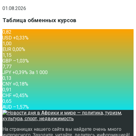
01.08.2026
Таблица обменных курсов
0,82
USD
+0,33
%
1,00
EUR
0,00
%
1,15
GBP
–1,03
%
7,77
JPY
+0,39
%
За 1 000
0,13
CNY
+0,18
%
0,91
CHF
+0,45
%
0,65
AUD
–1,57
%
На страницах нашего сайта вы найдете очень много
интересного. Заходите, читайте, делитесь информацией!