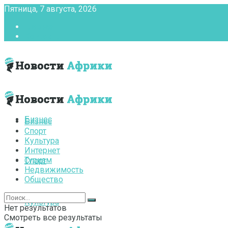
Пятница, 7 августа, 2026
Главная
Контакты
Бизнес
Бизнес
Спорт
Культура
Интернет
Туризм
Спорт
Недвижимость
Общество
Культура
Нет результатов
Смотреть все результаты