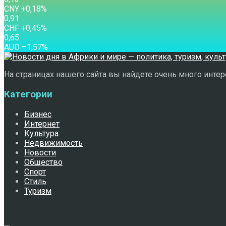
CNY
+0,18
%
0,91
CHF
+0,45
%
0,65
AUD
–1,57
%
На страницах нашего сайта вы найдете очень много интере
Категории
Бизнес
Интернет
Культура
Недвижимость
Новости
Общество
Спорт
Стиль
Туризм
Свежее