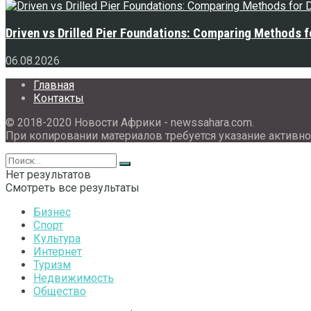
Driven vs Drilled Pier Foundations: Comparing Methods f
06.08.2026
Главная
Контакты
© 2018-2020 Новости Африки - newssahara.com.
При копировании материалов требуется указание активно
Нет результатов
Смотреть все результаты
Бизнес
Спорт
Культура
Интернет
Туризм
Недвижимость
Общество