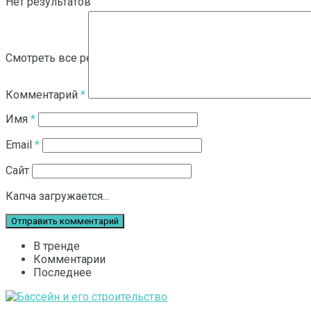
Нет результатов
Смотреть все результаты
Комментарий
*
Имя
*
Email
*
Сайт
Капча загружается...
В тренде
Комментарии
Последнее