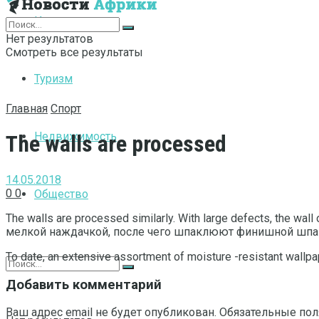
Интернет
Нет результатов
Смотреть все результаты
Туризм
Главная
Спорт
Недвижимость
The walls are processed
14.05.2018
0
0
Общество
The walls are processed similarly.
With large defects, the wall
мелкой наждачкой, после чего шпаклюют финишной шпа
To date, an extensive assortment of moisture -resistant wallpa
Добавить комментарий
Ваш адрес email не будет опубликован.
Обязательные по