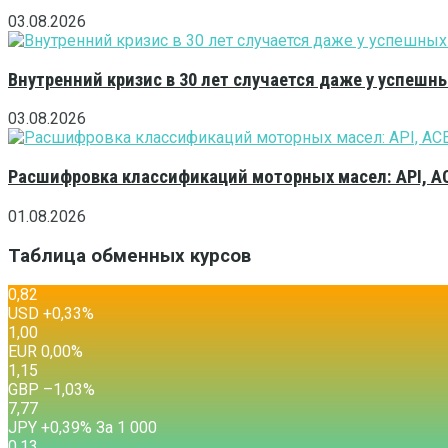
03.08.2026
Внутренний кризис в 30 лет случается даже у успешн
03.08.2026
Расшифровка классификаций моторных масел: API, A
01.08.2026
Таблица обменных курсов
0,82
USD
+0,33
%
1,00
EUR
0,00
%
1,15
GBP
–1,03
%
7,77
JPY
+0,39
%
За 1 000
0,13