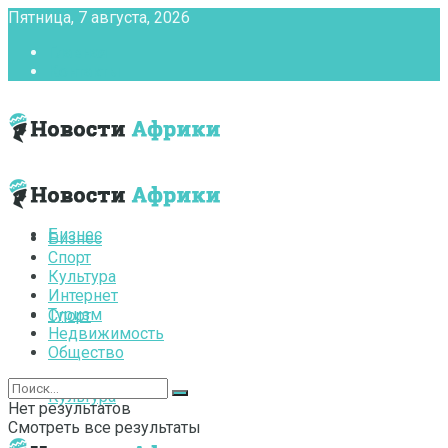
Пятница, 7 августа, 2026
Главная
Контакты
Бизнес
Бизнес
Спорт
Культура
Интернет
Туризм
Спорт
Недвижимость
Общество
Культура
Нет результатов
Смотреть все результаты