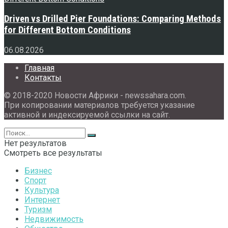
Driven vs Drilled Pier Foundations: Comparing Methods
for Different Bottom Conditions
06.08.2026
Главная
Контакты
© 2018-2020 Новости Африки - newssahara.com.
При копировании материалов требуется указание
активной и индексируемой ссылки на сайт.
Нет результатов
Смотреть все результаты
Бизнес
Спорт
Культура
Интернет
Туризм
Недвижимость