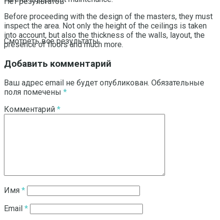
Нет результатов
Before proceeding with the design of the masters, they must
inspect the area. Not only the height of the ceilings is taken
into account, but also the thickness of the walls, layout, the
Смотреть все результаты
presence of floors and much more.
Добавить комментарий
Ваш адрес email не будет опубликован.
Обязательные
поля помечены
*
Комментарий
*
Имя
*
Email
*