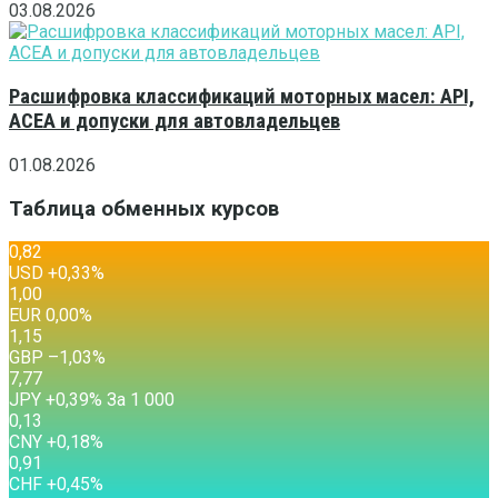
03.08.2026
Расшифровка классификаций моторных масел: API,
ACEA и допуски для автовладельцев
01.08.2026
Таблица обменных курсов
0,82
USD
+0,33
%
1,00
EUR
0,00
%
1,15
GBP
–1,03
%
7,77
JPY
+0,39
%
За 1 000
0,13
CNY
+0,18
%
0,91
CHF
+0,45
%