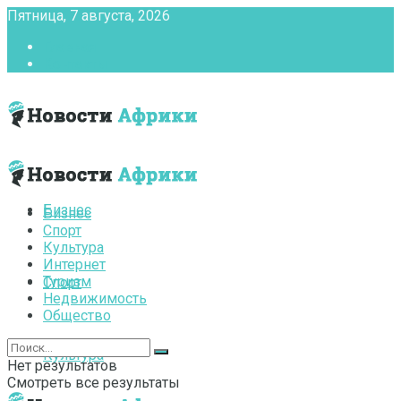
Пятница, 7 августа, 2026
Главная
Контакты
Бизнес
Бизнес
Спорт
Культура
Интернет
Туризм
Спорт
Недвижимость
Общество
Культура
Нет результатов
Смотреть все результаты