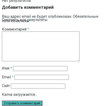
Нет результатов
Добавить комментарий
Ваш адрес email не будет опубликован.
Обязательные
Смотреть все результаты
поля помечены
*
Комментарий
*
Имя
*
Email
*
Сайт
Капча загружается...