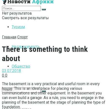
Интернет
Нет результатов
Смотреть все результаты
Туризм
Главная
Спорт
Недвижимость
There is something to think
about
Общество
03.07.2018
0
0
The basement is a very practical and useful room in every
house.
This is an ideal place for placing various
communications and other equipment. In the basement you
can even build a garage. As a rule, you need to engage in the
planning of the basement at the stage of planning the type of
foundation.