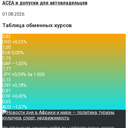
ACEA и допуски для автовладельцев
01.08.2026
Таблица обменных курсов
0,82
USD
+0,33
%
1,00
EUR
0,00
%
1,15
GBP
–1,03
%
7,77
JPY
+0,39
%
За 1 000
0,13
CNY
+0,18
%
0,91
CHF
+0,45
%
0,65
AUD
–1,57
%
На страницах нашего сайта вы найдете очень много