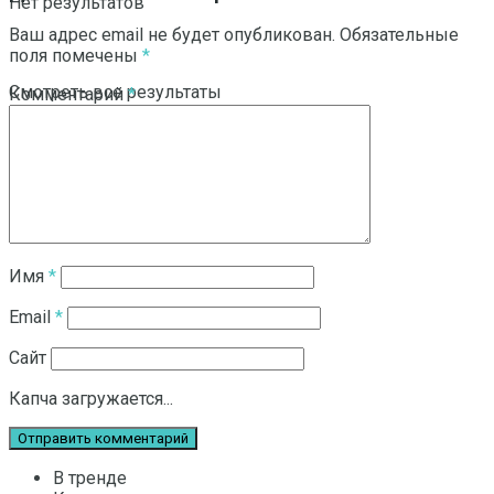
Нет результатов
Ваш адрес email не будет опубликован.
Обязательные
поля помечены
*
Смотреть все результаты
Комментарий
*
Имя
*
Email
*
Сайт
Капча загружается...
В тренде