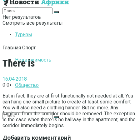
Интернет
Нет результатов
Смотреть все результаты
Туризм
Главная
Спорт
Недвижимость
There is
16.04.2018
0
0
Общество
But in fact, they are at first functionally not needed at all.
You
can hang one small picture to create at least some comfort.
You will also need a clothing hanger. But no more. Any
furniture from the corridor should be removed. The exception
is the case when there is no hallway in the apartment, and the
corridor immediately begins.
Добавить комментарий