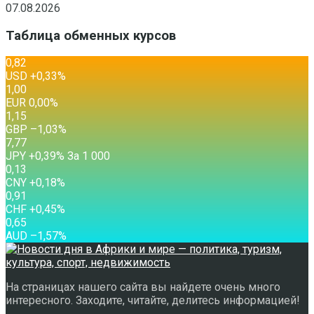
07.08.2026
Таблица обменных курсов
0,82
USD
+0,33
%
1,00
EUR
0,00
%
1,15
GBP
–1,03
%
7,77
JPY
+0,39
%
За 1 000
0,13
CNY
+0,18
%
0,91
CHF
+0,45
%
0,65
AUD
–1,57
%
На страницах нашего сайта вы найдете очень много
интересного. Заходите, читайте, делитесь информацией!