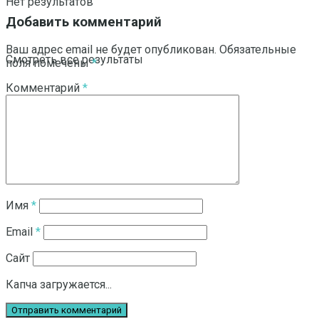
Нет результатов
Добавить комментарий
Ваш адрес email не будет опубликован.
Обязательные
Смотреть все результаты
поля помечены
*
Комментарий
*
Имя
*
Email
*
Сайт
Капча загружается...