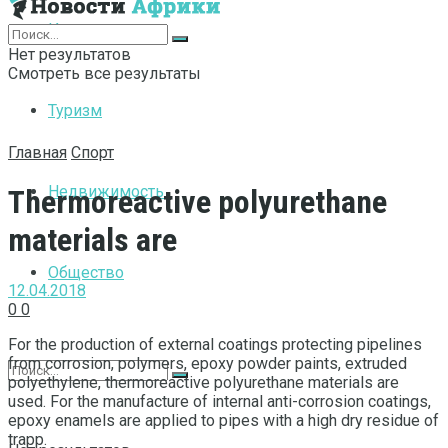
Интернет
Нет результатов
Смотреть все результаты
Туризм
Главная
Спорт
Недвижимость
Thermoreactive polyurethane
materials are
Общество
12.04.2018
0
0
For the production of external coatings protecting pipelines
from corrosion, polymers, epoxy powder paints, extruded
polyethylene, thermoreactive polyurethane materials are
used.
For the manufacture of internal anti-corrosion coatings,
epoxy enamels are applied to pipes with a high dry residue of
trapp.