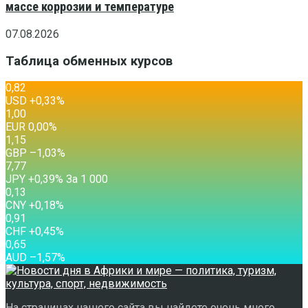
массе коррозии и температуре
07.08.2026
Таблица обменных курсов
0,82
USD
+0,33
%
1,00
EUR
0,00
%
1,15
GBP
–1,03
%
7,77
JPY
+0,39
%
За 1 000
0,13
CNY
+0,18
%
0,91
CHF
+0,45
%
0,65
AUD
–1,57
%
На страницах нашего сайта вы найдете очень много