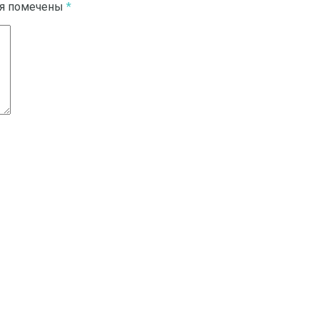
ля помечены
*