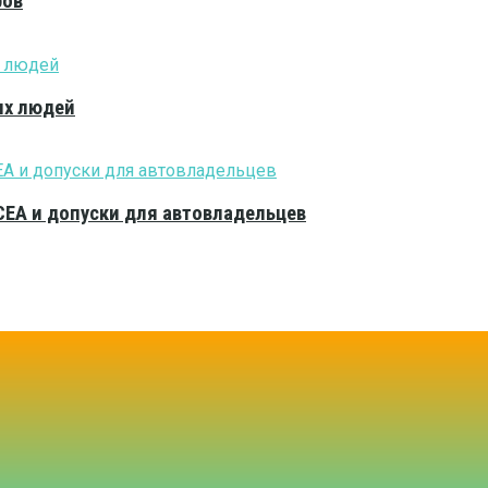
ров
ых людей
CEA и допуски для автовладельцев