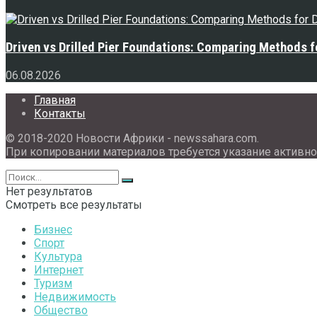
Driven vs Drilled Pier Foundations: Comparing Methods f
06.08.2026
Главная
Контакты
© 2018-2020 Новости Африки - newssahara.com.
При копировании материалов требуется указание активно
Нет результатов
Смотреть все результаты
Бизнес
Спорт
Культура
Интернет
Туризм
Недвижимость
Общество