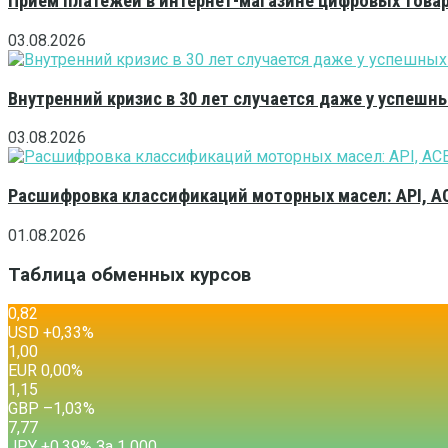
Приём платежей в интернет-магазине цифровых това
03.08.2026
Внутренний кризис в 30 лет случается даже у успешн
03.08.2026
Расшифровка классификаций моторных масел: API, A
01.08.2026
Таблица обменных курсов
0,82
USD
+0,33
%
1,00
EUR
0,00
%
1,15
GBP
–1,03
%
7,77
JPY
+0,39
%
За 1 000