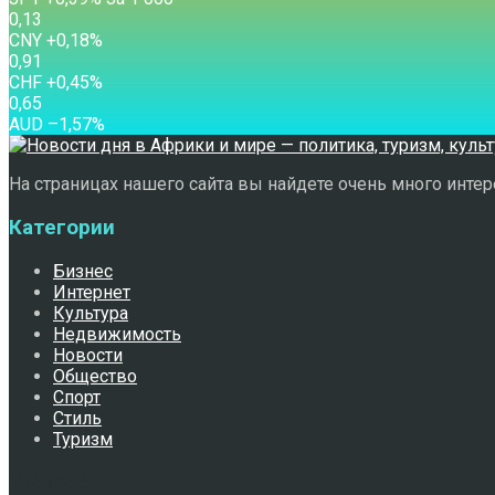
0,13
CNY
+0,18
%
0,91
CHF
+0,45
%
0,65
AUD
–1,57
%
На страницах нашего сайта вы найдете очень много интере
Категории
Бизнес
Интернет
Культура
Недвижимость
Новости
Общество
Спорт
Стиль
Туризм
Свежее