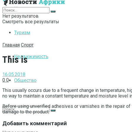
Интернет
Нет результатов
Смотреть все результаты
Туризм
Главная
Спорт
Недвижимость
This is
16.05.2018
0
0
Общество
This usually occurs due to a frequent change in temperature, h
no way to maintain a constant temperature and moisture level in 
Before using unverified adhesives or varnishes in the repair of
damage to the product.
Добавить комментарий