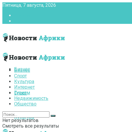
Пятница, 7 августа, 2026
Главная
Контакты
Бизнес
Бизнес
Спорт
Культура
Интернет
Туризм
Спорт
Недвижимость
Общество
Культура
Нет результатов
Смотреть все результаты