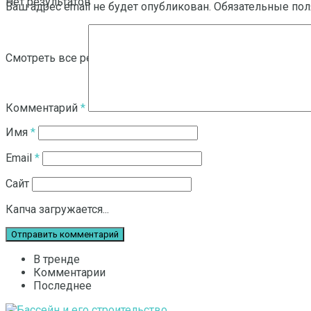
Нет результатов
Ваш адрес email не будет опубликован.
Обязательные по
Смотреть все результаты
Комментарий
*
Имя
*
Email
*
Сайт
Капча загружается...
В тренде
Комментарии
Последнее