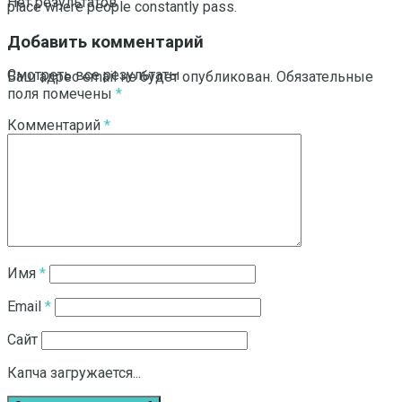
Нет результатов
place where people constantly pass.
Добавить комментарий
Смотреть все результаты
Ваш адрес email не будет опубликован.
Обязательные
поля помечены
*
Комментарий
*
Имя
*
Email
*
Сайт
Капча загружается...