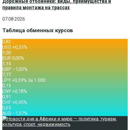
Дорожные отбойники: виды, преимущества и
правила монтажа на трассах
07.08.2026
Таблица обменных курсов
0,82
USD
+0,33
%
1,00
EUR
0,00
%
1,15
GBP
–1,03
%
7,77
JPY
+0,39
%
За 1 000
0,13
CNY
+0,18
%
0,91
CHF
+0,45
%
0,65
AUD
–1,57
%